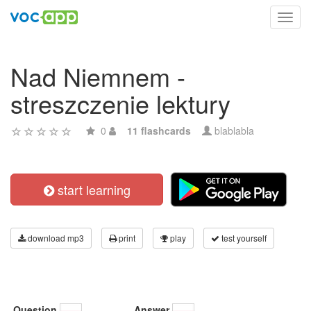
Toggl
navig
Nad Niemnem -
streszczenie lektury
0
11 flashcards
blablabla
start learning
download mp3
print
play
test yourself
Question
Answer