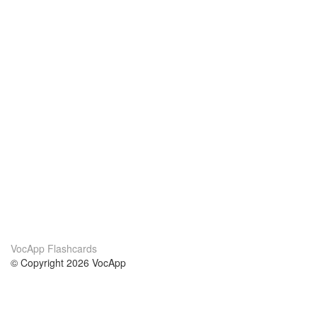
VocApp Flashcards
© Copyright 2026 VocApp
02-798 Mielczarskiego 8/58
Warsaw, Poland (EU)