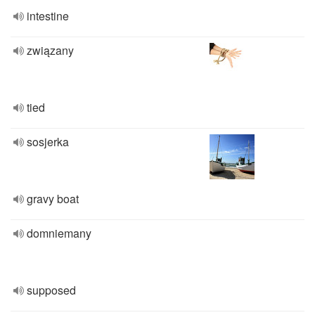
intestine
związany
tied
sosjerka
gravy boat
domniemany
supposed