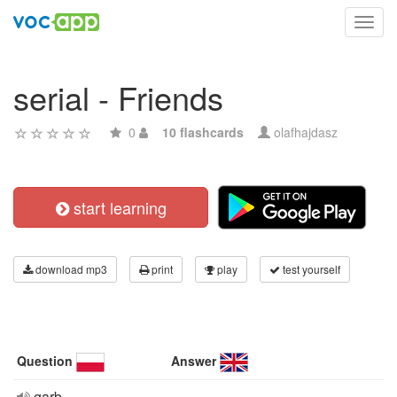
Toggl
navig
serial - Friends
0
10 flashcards
olafhajdasz
start learning
download mp3
print
play
test yourself
Question
Answer
garb