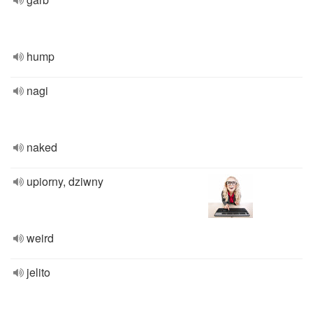
hump
nagi
naked
upiorny, dziwny
weird
jelito