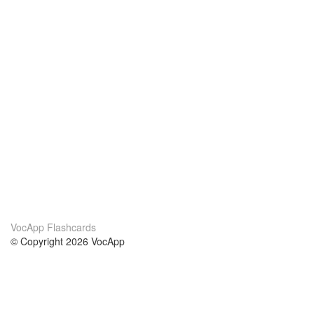
VocApp Flashcards
© Copyright 2026 VocApp
02-798 Mielczarskiego 8/58
Warsaw, Poland (EU)