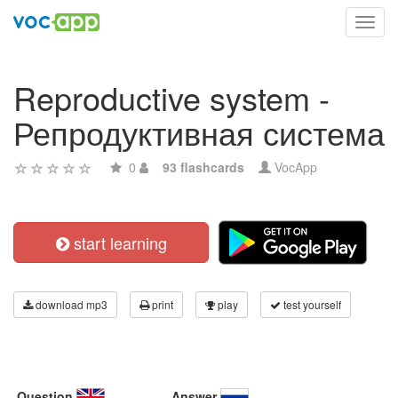
Toggl
navig
Reproductive system -
Репродуктивная система
0
93 flashcards
VocApp
start learning
download mp3
print
play
test yourself
Question
Answer