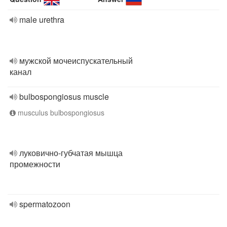
male urethra
мужской мочеиспускательный
канал
bulbospongiosus muscle
musculus bulbospongiosus
луковично-губчатая мышца
промежности
spermatozoon