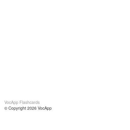
VocApp Flashcards
© Copyright 2026 VocApp
02-798 Mielczarskiego 8/58
Warsaw, Poland (EU)