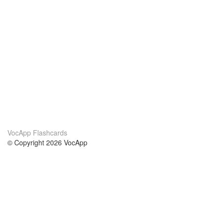
VocApp Flashcards
© Copyright 2026 VocApp
02-798 Mielczarskiego 8/58
Warsaw, Poland (EU)