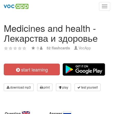
Toggl
navig
Medicines and health -
Лекарства и здоровье
0
52 flashcards
VocApp
start learning
download mp3
print
play
test yourself
Question
Answer