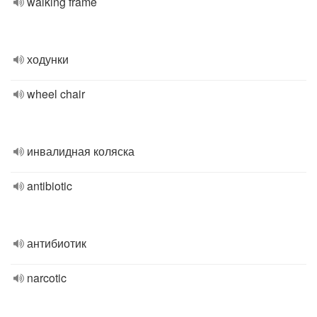
walking frame
ходунки
wheel chair
инвалидная коляска
antibiotic
антибиотик
narcotic