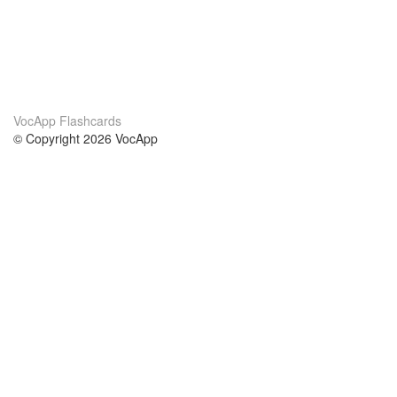
VocApp Flashcards
© Copyright 2026 VocApp
02-798 Mielczarskiego 8/58
Warsaw, Poland (EU)
About Us
Conditions
our team
100% guarantee
Blog
privacy policy