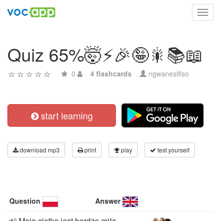
Toggl
navig
Quiz 65%🤯⚡️🎉🤪🎇📚📖
0
4 flashcards
ngwanesifiso
start learning
download mp3
print
play
test yourself
Question
Answer
Moja ciotka jest bardzo miła