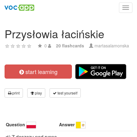
Toggl
navig
Przysłowia łacińskie
0
20 flashcards
martasalamonska
start learning
print
play
test yourself
Question
Answer
Z deszczu pod rynnę