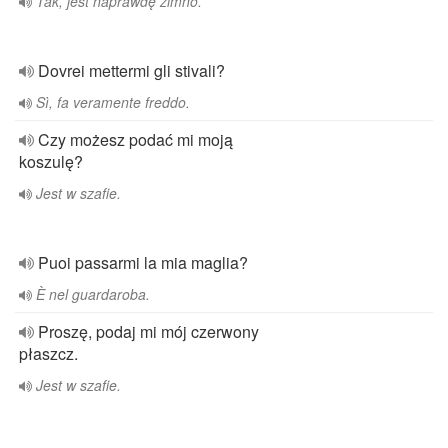
Tak, jest naprawdę zimno.
Dovrei mettermi gli stivali?
Sì, fa veramente freddo.
Czy możesz podać mi moją
koszulę?
Jest w szafie.
Puoi passarmi la mia maglia?
È nel guardaroba.
Proszę, podaj mi mój czerwony
płaszcz.
Jest w szafie.