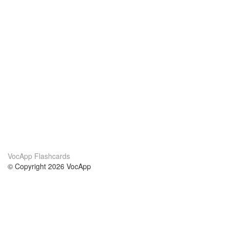
VocApp Flashcards
© Copyright 2026 VocApp
02-798 Mielczarskiego 8/58
Warsaw, Poland (EU)