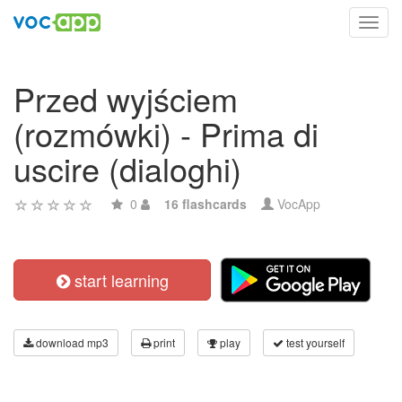
Toggl
navig
Przed wyjściem
(rozmówki) - Prima di
uscire (dialoghi)
0
16 flashcards
VocApp
start learning
download mp3
print
play
test yourself