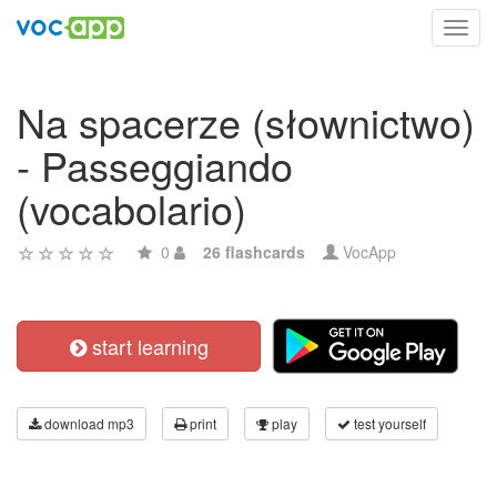
Toggl
navig
Na spacerze (słownictwo)
- Passeggiando
(vocabolario)
0
26 flashcards
VocApp
start learning
download mp3
print
play
test yourself