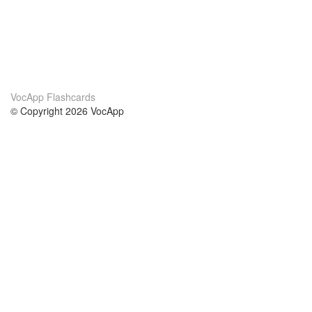
VocApp Flashcards
© Copyright 2026 VocApp
02-798 Mielczarskiego 8/58
Warsaw, Poland (EU)
About Us
Conditions
our team
100% guarantee
Blog
privacy policy