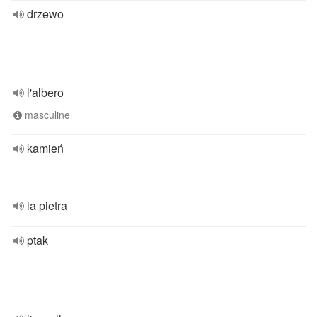
drzewo
l'albero
masculine
kamień
la pietra
ptak