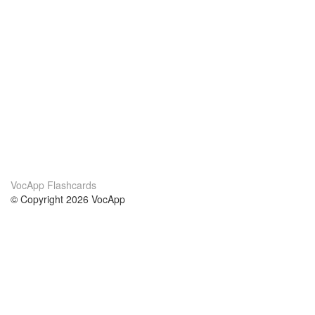
VocApp Flashcards
© Copyright 2026 VocApp
02-798 Mielczarskiego 8/58
Warsaw, Poland (EU)