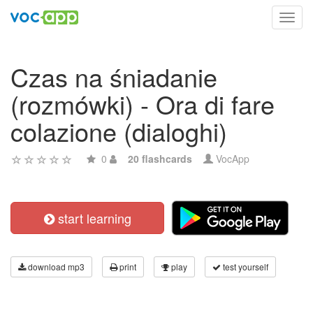
Toggl
navig
Czas na śniadanie
(rozmówki) - Ora di fare
colazione (dialoghi)
0
20 flashcards
VocApp
start learning
download mp3
print
play
test yourself