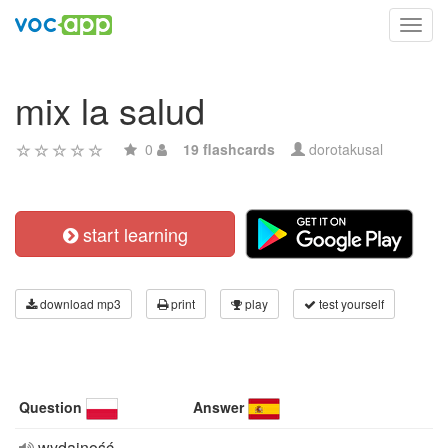
Toggl
navig
mix la salud
0
19 flashcards
dorotakusal
start learning
download mp3
print
play
test yourself
Question
Answer
wydajność