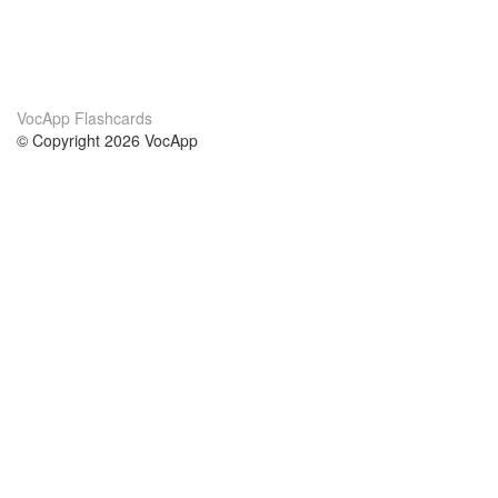
VocApp Flashcards
© Copyright 2026 VocApp
02-798 Mielczarskiego 8/58
Warsaw, Poland (EU)
About Us
Conditions
our team
100% guarantee
Blog
privacy policy
terms
Contact