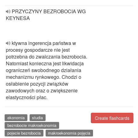
PRZYCZYNY BEZROBOCIA WG
KEYNESA
ktywna ingerencja państwa w
procesy gospodarcze nie jest
potrzebna do zwalczania bezrobocia.
Natomiast konieczna jest likwidacja
ograniczeń swobodnego działania
mechanizmu rynkowego. Chodzi o
osłabienie pozycji związków
zawodowych oraz o zwiększenie
elastyczności płac.
ekonomia
studia
Create flashcards
bezrobocie makroekonomia
pojecie bezrobocia
makroekonomia pojęcia