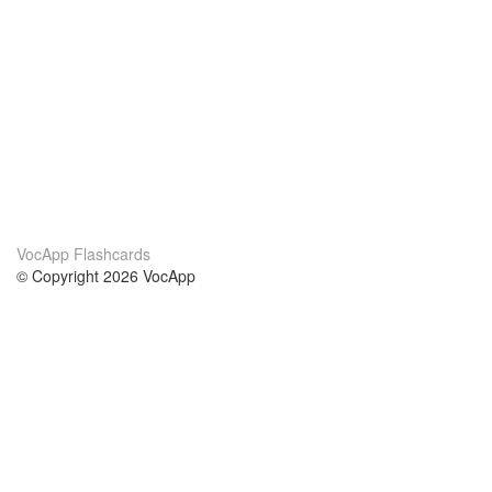
VocApp Flashcards
© Copyright 2026 VocApp
02-798 Mielczarskiego 8/58
Warsaw, Poland (EU)