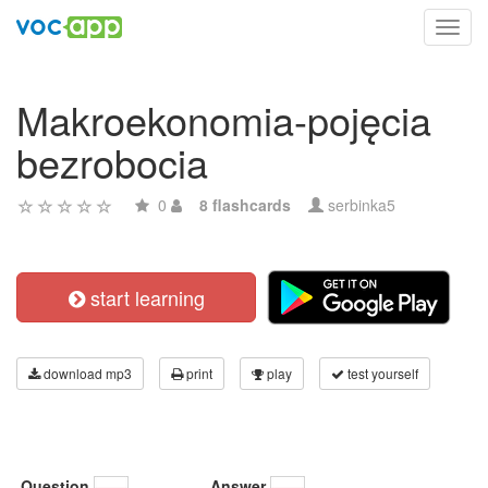
Toggl
navig
Makroekonomia-pojęcia
bezrobocia
0
8 flashcards
serbinka5
start learning
download mp3
print
play
test yourself
Question
Answer