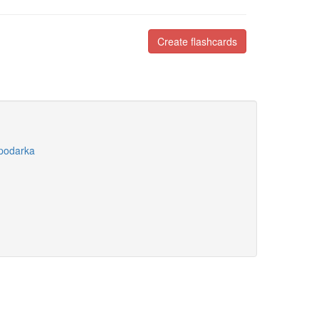
Create flashcards
podarka