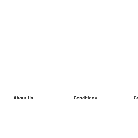
About Us
Conditions
C
our team
100% guarantee
L
Blog
privacy policy
L
terms
L
Contact
GDPR
L
contact
L
More
L
Help