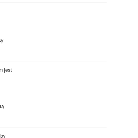
cy
 jest
ią
zby