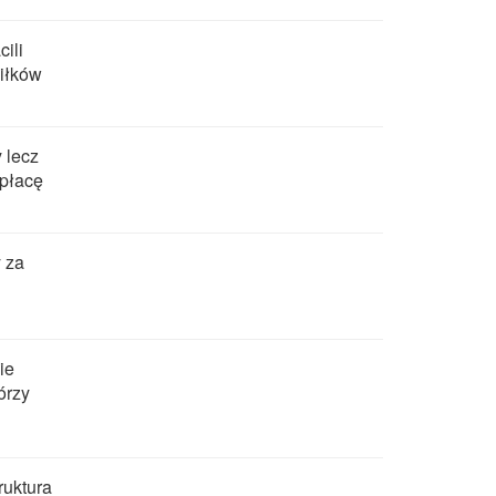
cili
siłków
 lecz
 płacę
y za
ie
órzy
ruktura