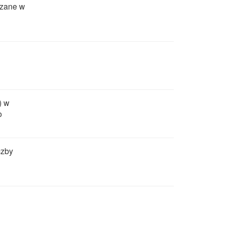
dzane w
) w
o
czby