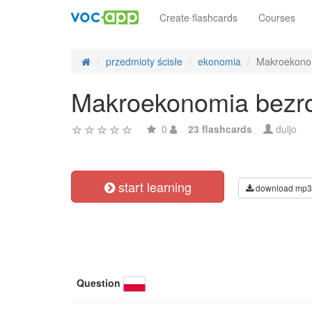
Create flashcards
Courses
przedmioty ścisłe
ekonomia
Makroekono
Makroekonomia bezr
0
23 flashcards
duljo
start learning
download mp3
Question