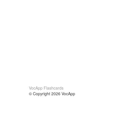
VocApp Flashcards
© Copyright 2026 VocApp
02-798 Mielczarskiego 8/58
Warsaw, Poland (EU)