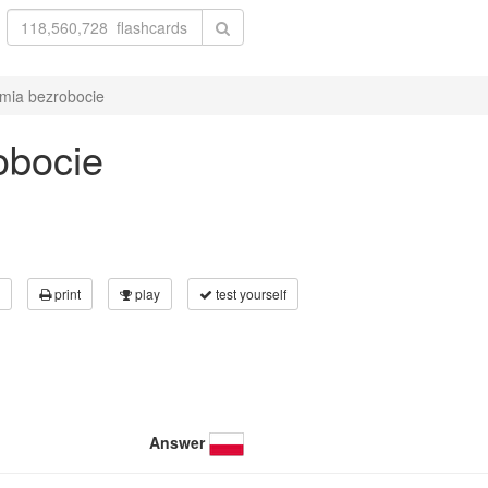
mia bezrobocie
obocie
print
play
test yourself
Answer