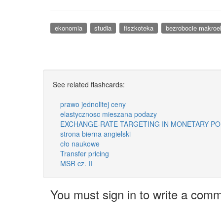
ekonomia
studia
fiszkoteka
bezrobocie makro
See related flashcards:
prawo jednolitej ceny
elastycznosc mieszana podazy
EXCHANGE-RATE TARGETING IN MONETARY PO
strona bierna angielski
cło naukowe
Transfer pricing
MSR cz. II
You must sign in to write a com