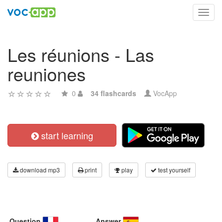
Toggl
navig
Les réunions - Las
reuniones
0
34 flashcards
VocApp
start learning
download mp3
print
play
test yourself
Question
Answer