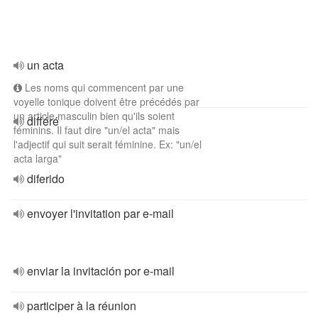
un acta
Les noms qui commencent par une
voyelle tonique doivent être précédés par
un article masculin bien qu'ils soient
différé
féminins. Il faut dire "un/el acta" mais
l'adjectif qui suit serait féminine. Ex: "un/el
acta larga"
diferido
envoyer l'invitation par e-mail
enviar la invitación por e-mail
participer à la réunion