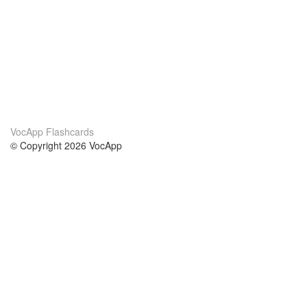
VocApp Flashcards
© Copyright 2026 VocApp
02-798 Mielczarskiego 8/58
Warsaw, Poland (EU)