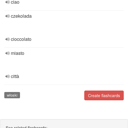
ciao
czekolada
cioccolato
miasto
città
włoski
Create flashcards
See related flashcards: