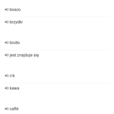
bosco
brzydki
brutto
jest znajduje się
c'è
kawa
caffè