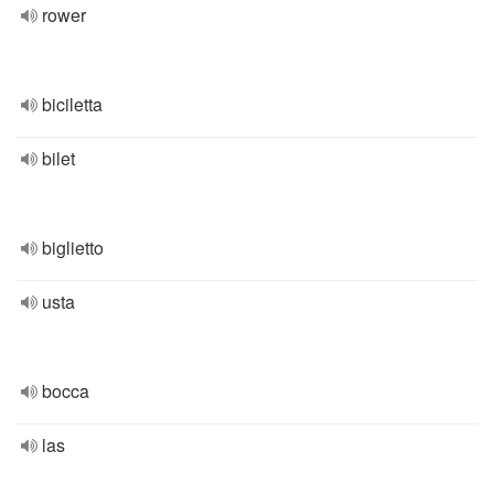
rower
biciletta
bilet
biglietto
usta
bocca
las