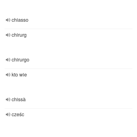
chiasso
chirurg
chirurgo
kto wie
chissà
cześc