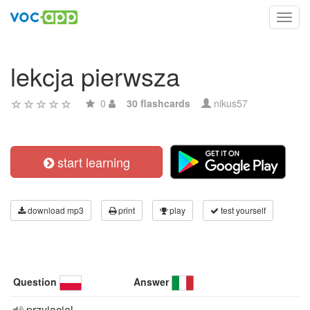
Toggl
navig
lekcja pierwsza
0
30 flashcards
nikus57
start learning
download mp3
print
play
test yourself
Question
Answer
przyjaciel