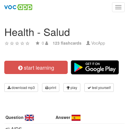
Toggl
navig
Health - Salud
0
123 flashcards
VocApp
start learning
download mp3
print
play
test yourself
Question
Answer
AIDS