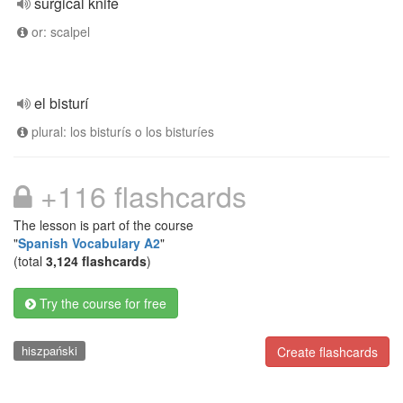
surgical knife
or: scalpel
el bisturí
plural: los bisturís o los bisturíes
+116 flashcards
The lesson is part of the course
"
Spanish Vocabulary A2
"
(total
3,124 flashcards
)
Try the course for free
hiszpański
Create flashcards