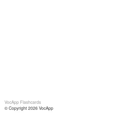
VocApp Flashcards
© Copyright 2026 VocApp
02-798 Mielczarskiego 8/58
Warsaw, Poland (EU)