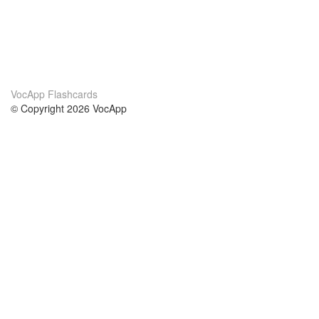
VocApp Flashcards
© Copyright 2026 VocApp
02-798 Mielczarskiego 8/58
Warsaw, Poland (EU)
About Us
Conditions
our team
100% guarantee
Blog
privacy policy