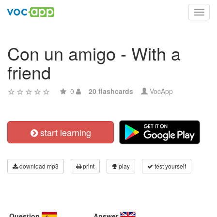
Toggl
navig
Con un amigo - With a
friend
0
20 flashcards
VocApp
start learning
download mp3
print
play
test yourself
Question
Answer