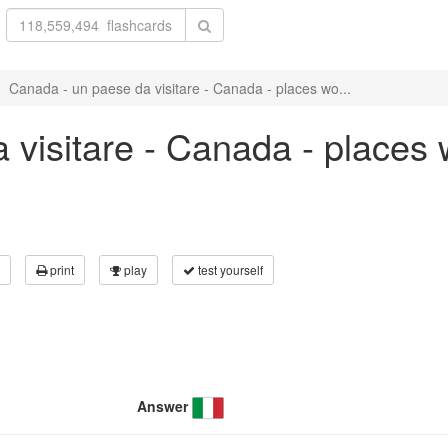
Canada - un paese da visitare - Canada - places wo...
visitare - Canada - places w
print
play
test yourself
Answer