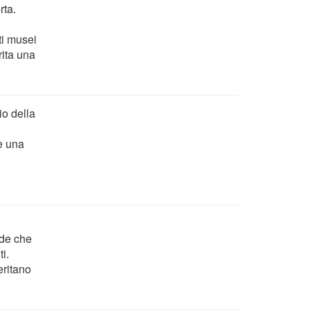
rta.
ti musei
ita una
io della
 è una
nde che
i.
eritano