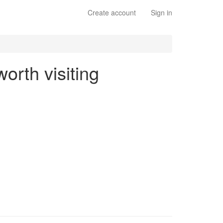
Create account
Sign in
orth visiting