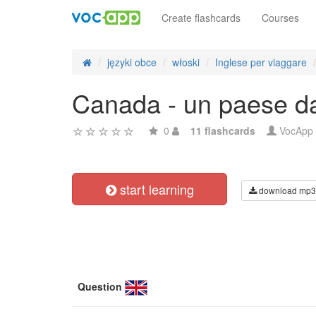
Create flashcards
Courses
języki obce
włoski
Inglese per viaggare
Canada - un paese da 
0
11 flashcards
VocApp
start learning
download mp3
Question