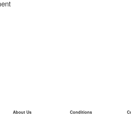
ment
About Us
Conditions
C
our team
100% guarantee
L
Blog
privacy policy
L