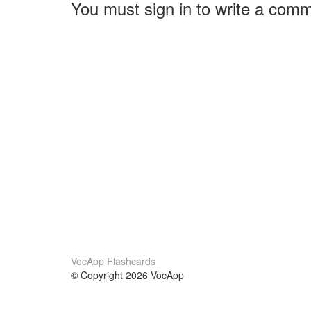
You must sign in to write a com
VocApp Flashcards
© Copyright 2026 VocApp
02-798 Mielczarskiego 8/58