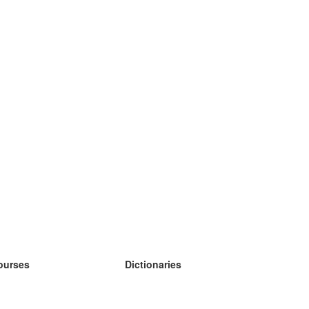
ourses
Dictionaries
earn German
earn Spanish