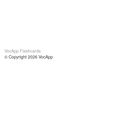
VocApp Flashcards
© Copyright 2026 VocApp
02-798 Mielczarskiego 8/58
Warsaw, Poland (EU)
About Us
Conditions