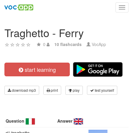
Toggl
navig
Traghetto - Ferry
0
10 flashcards
VocApp
start learning
download mp3
print
play
test yourself
Question
Answer
traghetto