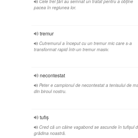
Cele trei țări au semnat un tratat pentru a obține
pacea în regiunea lor.
tremur
Cutremurul a început cu un tremur mic care s-a
transformat rapid într-un tremur masiv.
necontestat
Peter e campionul de necontestat a tenisului de m
din biroul nostru.
tufiș
Cred că un câine vagabond se ascunde în tufișul d
grădina noastră.