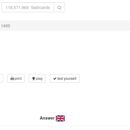
 1400
print
play
test yourself
Answer