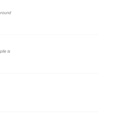
 around
ile is