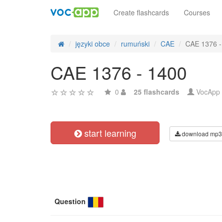
Create flashcards
Courses
języki obce
rumuński
CAE
CAE 1376 -
CAE 1376 - 1400
0
25 flashcards
VocApp
start learning
download mp3
Question