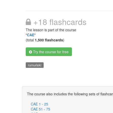
+18 flashcards
The lesson is part of the course
"
CAE
"
(total
1,500 flashcards
)
Try the course for free
rumuński
The course also includes the following sets of flashca
CAE 1 - 25
CAE 51 - 75