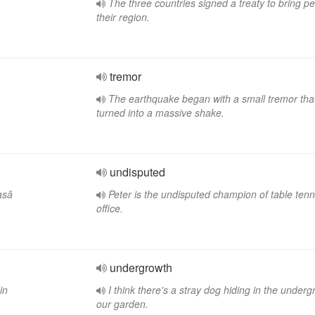
The three countries signed a treaty to bring p
their region.
tremor
The earthquake began with a small tremor that
turned into a massive shake.
undisputed
asă
Peter is the undisputed champion of table tenni
office.
undergrowth
in
I think there's a stray dog hiding in the underg
our garden.