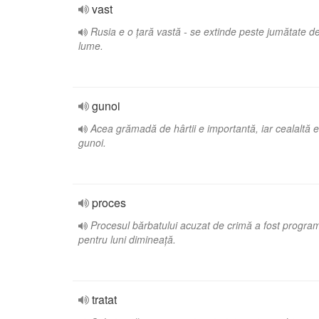
vast
Rusia e o țară vastă - se extinde peste jumătate d
lume.
gunoi
Acea grămadă de hârtii e importantă, iar cealaltă e
gunoi.
proces
Procesul bărbatului acuzat de crimă a fost progra
pentru luni dimineață.
tratat