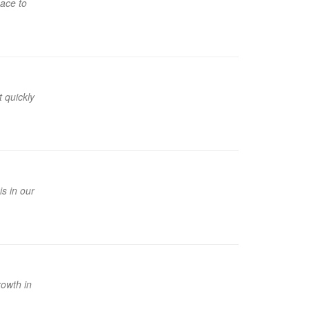
eace to
 quickly
s in our
rowth in