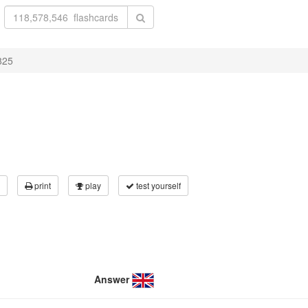
825
print
play
test yourself
Answer