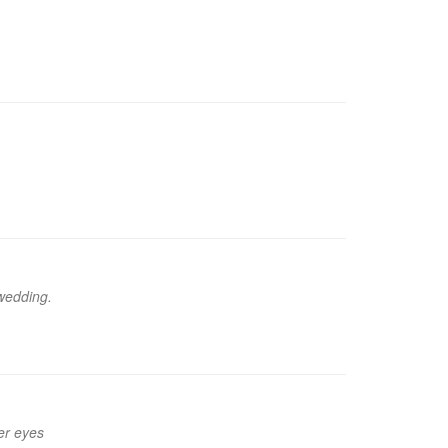
 wedding.
er eyes