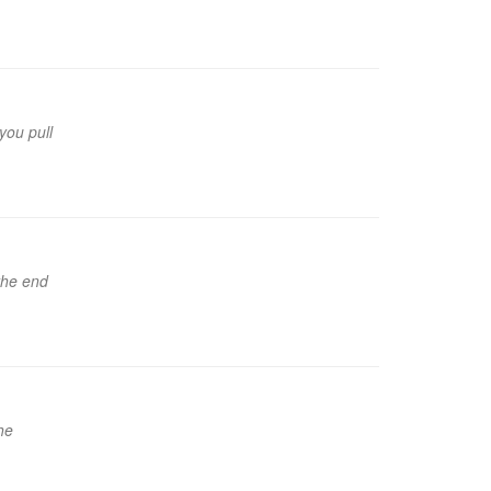
you pull
 the end
he