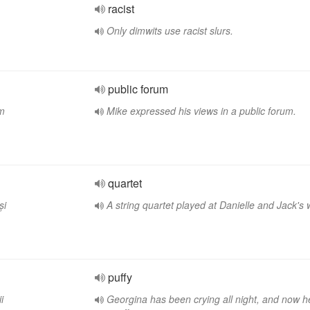
racist
Only dimwits use racist slurs.
public forum
um
Mike expressed his views in a public forum.
quartet
și
A string quartet played at Danielle and Jack's
puffy
i
Georgina has been crying all night, and now h