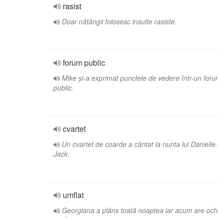
rasist
Doar nătângii folosesc insulte rasiste.
forum public
Mike și-a exprimat punctele de vedere într-un for
public.
cvartet
Un cvartet de coarde a cântat la nunta lui Danielle 
Jack.
umflat
Georgiana a plâns toată noaptea iar acum are ochi