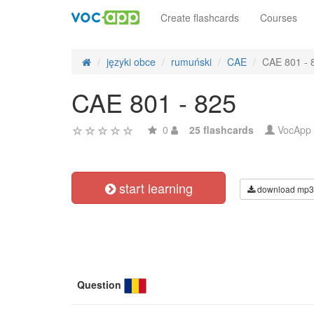
Create flashcards
Courses
języki obce
rumuński
CAE
CAE 801 - 
CAE 801 - 825
0
25 flashcards
VocApp
start learning
download mp3
Question