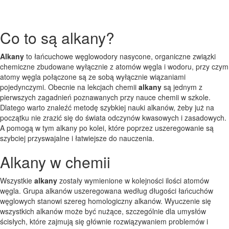
Co to są alkany?
Alkany
to łańcuchowe węglowodory nasycone, organiczne związki
chemiczne zbudowane wyłącznie z atomów węgla i wodoru, przy czym
atomy węgla połączone są ze sobą wyłącznie wiązaniami
pojedynczymi. Obecnie na lekcjach chemii
alkany
są jednym z
pierwszych zagadnień poznawanych przy nauce chemii w szkole.
Dlatego warto znaleźć metodę szybkiej nauki alkanów, żeby już na
początku nie zrazić się do świata odczynów kwasowych i zasadowych.
A pomogą w tym alkany po kolei, które poprzez uszeregowanie są
szybciej przyswajalne i łatwiejsze do nauczenia.
Alkany w chemii
Wszystkie
alkany
zostały wymienione w kolejności ilości atomów
węgla. Grupa alkanów uszeregowana według długości łańcuchów
węglowych stanowi szereg homologiczny alkanów. Wyuczenie się
wszystkich alkanów może być nużące, szczególnie dla umysłów
ścisłych, które zajmują się głównie rozwiązywaniem problemów i