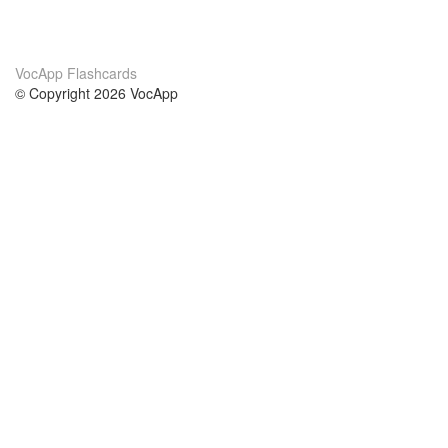
VocApp Flashcards
© Copyright 2026 VocApp
02-798 Mielczarskiego 8/58
Warsaw, Poland (EU)
About Us
Conditions
our team
100% guarantee
Blog
privacy policy
terms
Contact
GDPR
contact