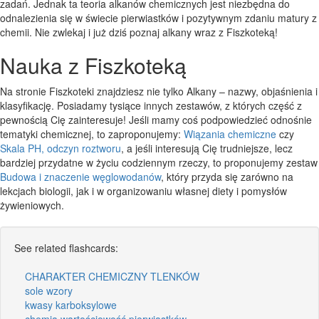
zadań. Jednak ta teoria alkanów chemicznych jest niezbędna do
odnalezienia się w świecie pierwiastków i pozytywnym zdaniu matury z
chemii. Nie zwlekaj i już dziś poznaj alkany wraz z Fiszkoteką!
Nauka z Fiszkoteką
Na stronie Fiszkoteki znajdziesz nie tylko Alkany – nazwy, objaśnienia i
klasyfikację. Posiadamy tysiące innych zestawów, z których część z
pewnością Cię zainteresuje! Jeśli mamy coś podpowiedzieć odnośnie
tematyki chemicznej, to zaproponujemy:
Wiązania chemiczne
czy
Skala PH, odczyn roztworu
, a jeśli interesują Cię trudniejsze, lecz
bardziej przydatne w życiu codziennym rzeczy, to proponujemy zestaw
Budowa i znaczenie węglowodanów
, który przyda się zarówno na
lekcjach biologii, jak i w organizowaniu własnej diety i pomysłów
żywieniowych.
See related flashcards:
CHARAKTER CHEMICZNY TLENKÓW
sole wzory
kwasy karboksylowe
chemia wartościowość pierwiastków