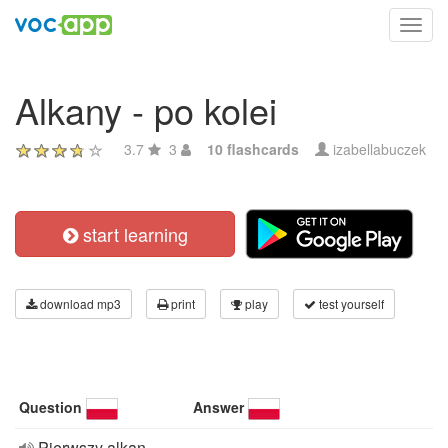
Toggl
navig
Alkany - po kolei
3.7
3
10 flashcards
izabellabuczek
start learning
download mp3
print
play
test yourself
Question
Answer
Pierwszy alkan