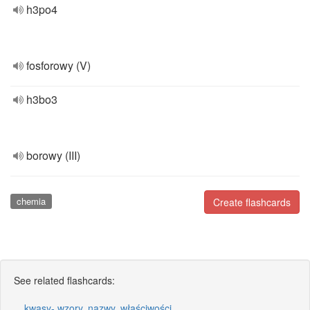
h3po4
fosforowy (V)
h3bo3
borowy (III)
chemia
Create flashcards
See related flashcards:
kwasy- wzory, nazwy, właściwości