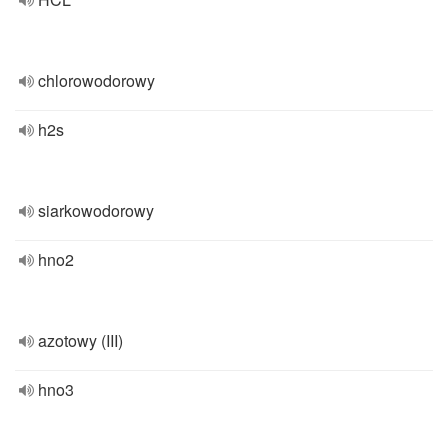
chlorowodorowy
h2s
siarkowodorowy
hno2
azotowy (III)
hno3