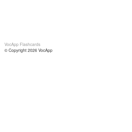
VocApp Flashcards
© Copyright 2026 VocApp
02-798 Mielczarskiego 8/58
Warsaw, Poland (EU)
About Us
Conditions
our team
100% guarantee