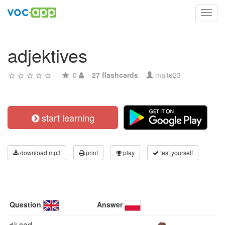
Toggl
navig
adjektives
0
27 flashcards
malte23
start learning
download mp3
print
play
test yourself
Question
Answer
sad