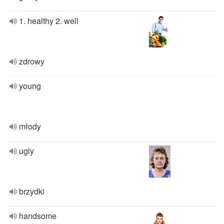
1. healthy 2. well
zdrowy
young
młody
ugly
brzydki
handsome