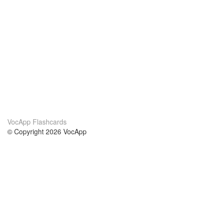
VocApp Flashcards
© Copyright 2026 VocApp
02-798 Mielczarskiego 8/58
Warsaw, Poland (EU)