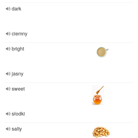
dark
ciemny
bright
jasny
sweet
słodki
salty