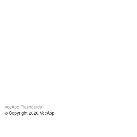
VocApp Flashcards
© Copyright 2026 VocApp
02-798 Mielczarskiego 8/58
Warsaw, Poland (EU)