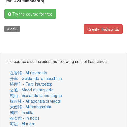
(total
424 flashcards
)
Try the course for free
włoski
Create flashcards
The course also includes the following sets of flashcards:
在餐馆 - Al ristorante
开车 - Guidando la macchina
搭便车 - Fare l'autostop
交通 - Mezzi di trasporto
爬山 - Scalando la montagna
旅行社 - All'agenzia di viaggi
大使馆 - All'ambasciata
城市 - In città
在宾馆 - In hotel
海边 - Al mare