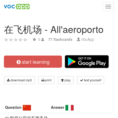
Toggl
navig
在飞机场 - All'aeroporto
0
77 flashcards
VocApp
start learning
download mp3
print
play
test yourself
Question
Answer
航空公司汽车服务处