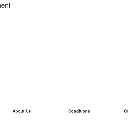
ment
About Us
Conditions
C
our team
100% guarantee
L
Blog
privacy policy
L