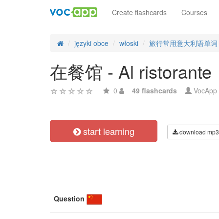
Create flashcards
Courses
języki obce
włoski
旅行常用意大利语单词
在餐馆 - Al ristorante
0
49 flashcards
VocApp
start learning
download mp3
Question