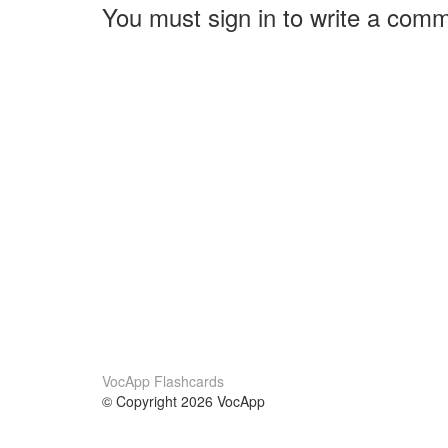
You must sign in to write a com
VocApp Flashcards
© Copyright 2026 VocApp
02-798 Mielczarskiego 8/58