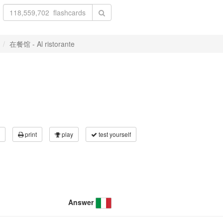
在餐馆 - Al ristorante
print
play
test yourself
Answer