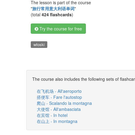
The lesson is part of the course
"
旅行常用意大利语单词
"
(total
424 flashcards
)
Try the course for free
włoski
The course also includes the following sets of flashca
在飞机场 - All'aeroporto
搭便车 - Fare l'autostop
爬山 - Scalando la montagna
大使馆 - All'ambasciata
在宾馆 - In hotel
在山上 - In montagna