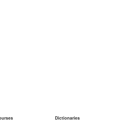
ourses
Dictionaries
earn German
earn Spanish