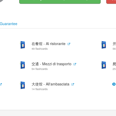
Guarantee
在餐馆 - Al ristorante
开
49 flashcards
56
交通 - Mezzi di trasporto
爬
54 flashcards
25
大使馆 - All'ambasciata
14 flashcards