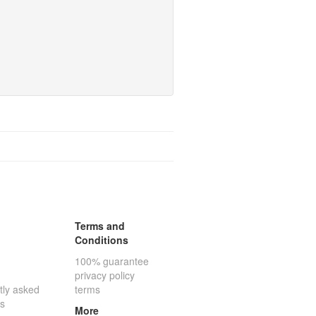
Terms and
Conditions
100% guarantee
privacy policy
tly asked
terms
ns
More