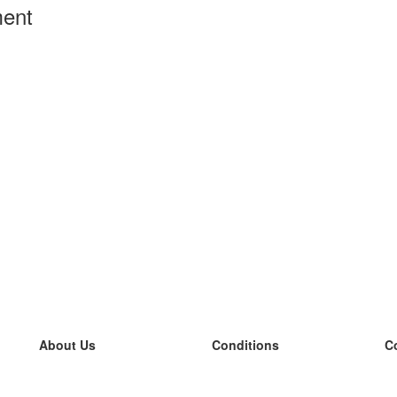
ment
About Us
Conditions
C
our team
100% guarantee
L
Blog
privacy policy
L