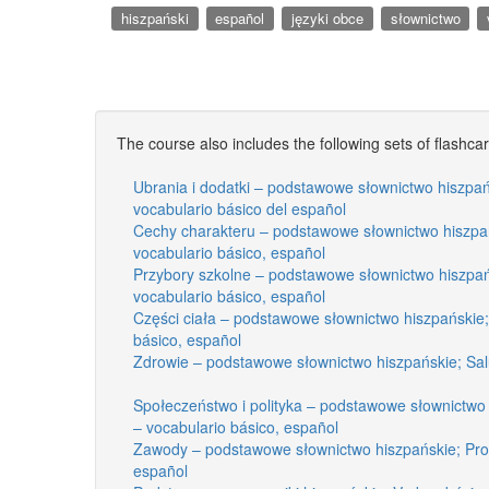
hiszpański
español
języki obce
słownictwo
The course also includes the following sets of flashca
Ubrania i dodatki – podstawowe słownictwo hiszpa
vocabulario básico del español
Cechy charakteru – podstawowe słownictwo hiszpań
vocabulario básico, español
Przybory szkolne – podstawowe słownictwo hiszpań
vocabulario básico, español
Części ciała – podstawowe słownictwo hiszpańskie;
básico, español
Zdrowie – podstawowe słownictwo hiszpańskie; Sal
Społeczeństwo i polityka – podstawowe słownictwo h
– vocabulario básico, español
Zawody – podstawowe słownictwo hiszpańskie; Prof
español