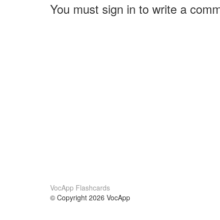
You must sign in to write a com
VocApp Flashcards
© Copyright 2026 VocApp
02-798 Mielczarskiego 8/58