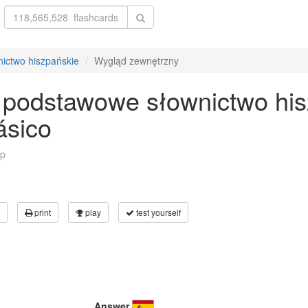
ictwo hiszpańskie
Wygląd zewnętrzny
 podstawowe słownictwo his
ásico
p
print
play
test yourself
Answer