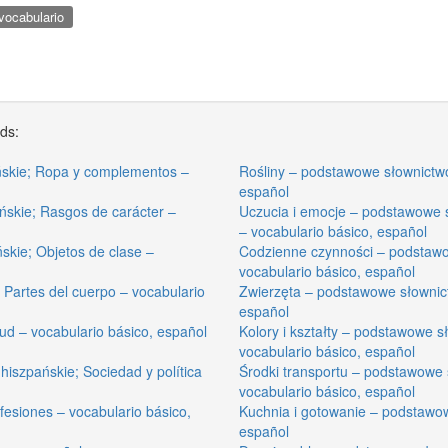
vocabulario
rds:
ńskie; Ropa y complementos –
Rośliny – podstawowe słownictwo
español
skie; Rasgos de carácter –
Uczucia i emocje – podstawowe 
– vocabulario básico, español
skie; Objetos de clase –
Codzienne czynności – podstawow
vocabulario básico, español
 Partes del cuerpo – vocabulario
Zwierzęta – podstawowe słownict
español
ud – vocabulario básico, español
Kolory i kształty – podstawowe s
vocabulario básico, español
iszpańskie; Sociedad y política
Środki transportu – podstawowe 
vocabulario básico, español
esiones – vocabulario básico,
Kuchnia i gotowanie – podstawow
español