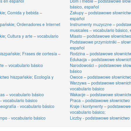
os en español
Dom i meble – podstawowe słown
básico, español
kie; Comida y bebida –
Zakupy – podstawowe słownictwo
español
pańskie; Ordenadores e Internet
Instrumenty muzyczne – podstaw
musicales – vocabulario básico,
ie; Cultura y arte – vocabulario
Miasto – podstawowe słownictwo 
Podstawowe przymiotniki – słowni
español
szpańskie; Frases de cortesía –
Rodzina – podstawowe słownictwo
Edukacja – podstawowe słownictw
te – vocabulario básico
Narodowości – podstawowe słown
básico
ctwo hiszpańskie; Ecología y
Owoce – podstawowe słownictwo h
Warzywa – podstawowe słownictw
vocabulario básico
as – vocabulario básico
Wakacje – podstawowe słownictw
– vocabulario básico
Praca – podstawowe słownictwo h
ografía - vocabulario básico
Kraje i kontynenty – podstawowe 
vocabulario básico;
po - vocabulario básico
Liczby - podstawowe słownictwo 