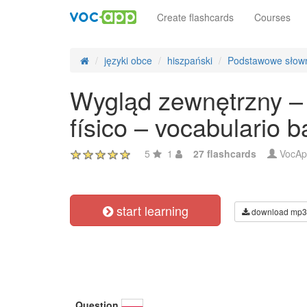
Create flashcards
Courses
języki obce
hiszpański
Podstawowe słown
Wygląd zewnętrzny –
físico – vocabulario b
5
1
27 flashcards
VocAp
start learning
download mp3
Question