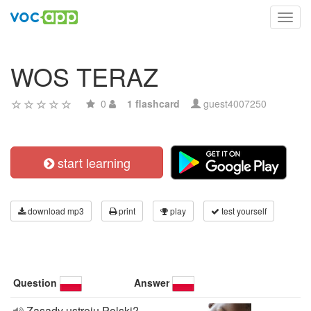
Toggl
navig
WOS TERAZ
0
1 flashcard
guest4007250
start learning
download mp3
print
play
test yourself
Question
Answer
Zasady ustroju Polski?