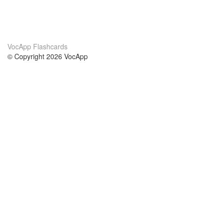
VocApp Flashcards
© Copyright 2026 VocApp
02-798 Mielczarskiego 8/58
Warsaw, Poland (EU)
About Us
Conditions
our team
100% guarantee
Blog
privacy policy
terms
Contact
GDPR