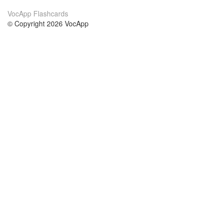
VocApp Flashcards
© Copyright 2026 VocApp
02-798 Mielczarskiego 8/58
Warsaw, Poland (EU)
About Us
Conditions
our team
100% guarantee
Blog
privacy policy
terms
Contact
GDPR
contact
Courses
Help
Learn German
Frequently asked questions