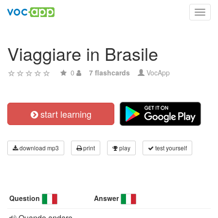
Toggl
navig
Viaggiare in Brasile
0
7 flashcards
VocApp
start learning
download mp3
print
play
test yourself
Question
Answer
Quando andare