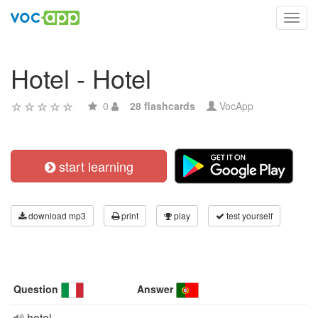
Toggl
navig
Hotel - Hotel
0
28 flashcards
VocApp
start learning
download mp3
print
play
test yourself
Question
Answer
hotel