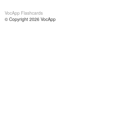
VocApp Flashcards
© Copyright 2026 VocApp
02-798 Mielczarskiego 8/58
Warsaw, Poland (EU)
About Us
Conditions
our team
100% guarantee
Blog
privacy policy
terms
Contact
GDPR
contact
Courses
Help