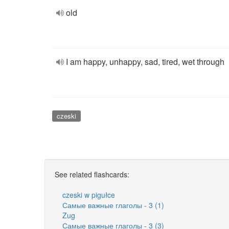
old
I am happy, unhappy, sad, tired, wet through
czeski
See related flashcards:
czeski w pigułce
Самые важные глаголы - 3 (1)
Zug
Самые важные глаголы - 3 (3)