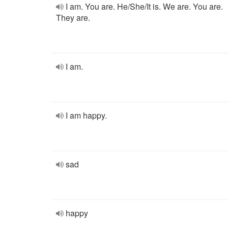
I am. You are. He/She/It is. We are. You are.
They are.
I am.
I am happy.
sad
happy