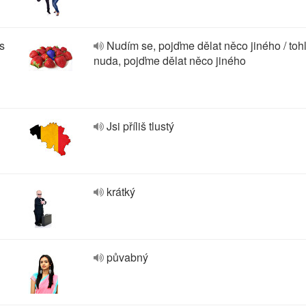
is
Nudím se, pojďme dělat něco jiného / tohl
nuda, pojďme dělat něco jiného
Jsi příliš tlustý
krátký
půvabný