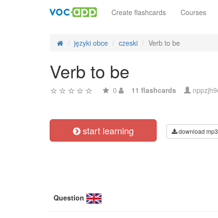
Create flashcards
Courses
języki obce
czeski
Verb to be
Verb to be
0
11 flashcards
nppzjh9
start learning
download mp3
Question