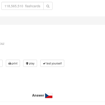
csz
print
play
test yourself
Answer