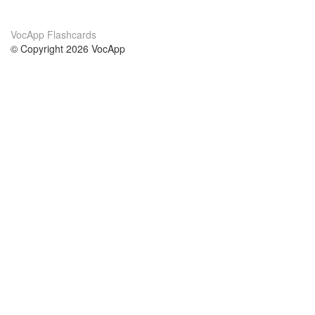
VocApp Flashcards
© Copyright 2026 VocApp
02-798 Mielczarskiego 8/58
Warsaw, Poland (EU)
About Us
Conditions
our team
100% guarantee
Blog
privacy policy
terms
Contact
GDPR
contact
Courses
Help