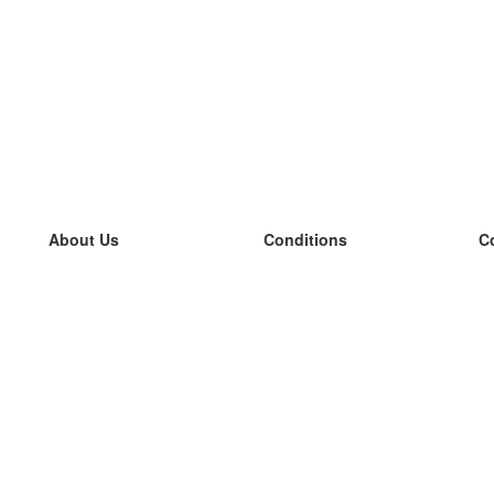
About Us
Conditions
C
our team
100% guarantee
L
Blog
privacy policy
L
terms
L
Contact
GDPR
L
contact
L
More
L
Help
new flashcards
Frequently asked questions
some blogs
a catalogue