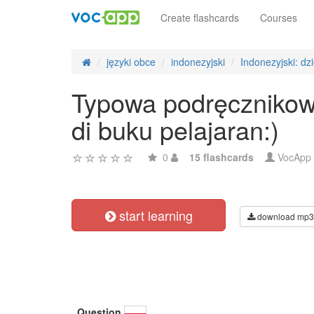
Create flashcards
Courses
języki obce
indonezyjski
Indonezyjski: dz
Typowa podręcznikow
di buku pelajaran:)
0
15 flashcards
VocApp
start learning
download mp3
Question