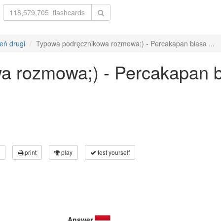
ień drugi
Typowa podręcznikowa rozmowa;) - Percakapan biasa ...
a rozmowa;) - Percakapan b
print
play
test yourself
Answer