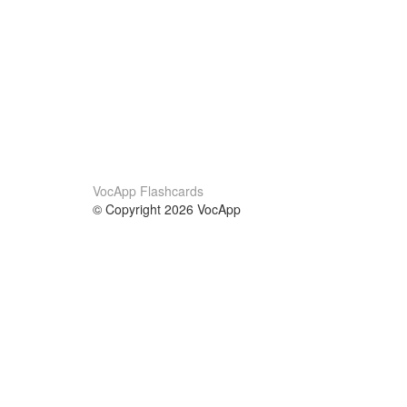
VocApp Flashcards
© Copyright 2026 VocApp
02-798 Mielczarskiego 8/58
Warsaw, Poland (EU)