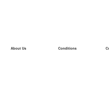
About Us
Conditions
C
our team
100% guarantee
L
Blog
privacy policy
L
terms
L
Contact
GDPR
L
contact
L
More
L
Help
new flashcards
Frequently asked questions
some blogs
a catalogue