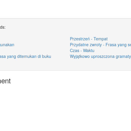
rds:
Przestrzeń - Tempat
igunakan
Przydatne zwroty - Frasa yang s
Czas - Waktu
asa yang ditemukan di buku
Wyjątkowo uproszczona gramaty
ment