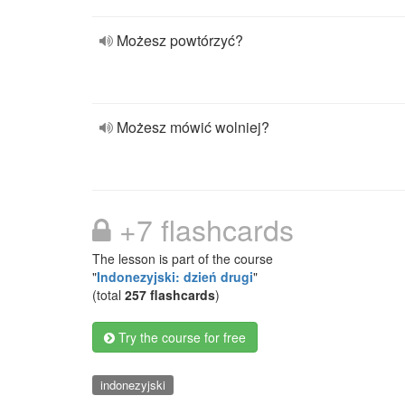
Możesz powtórzyć?
Możesz mówić wolniej?
+7 flashcards
The lesson is part of the course
"
Indonezyjski: dzień drugi
"
(total
257 flashcards
)
Try the course for free
indonezyjski