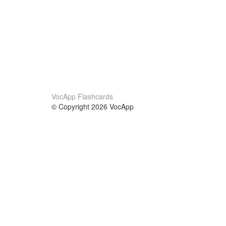
VocApp Flashcards
© Copyright 2026 VocApp
02-798 Mielczarskiego 8/58
Warsaw, Poland (EU)