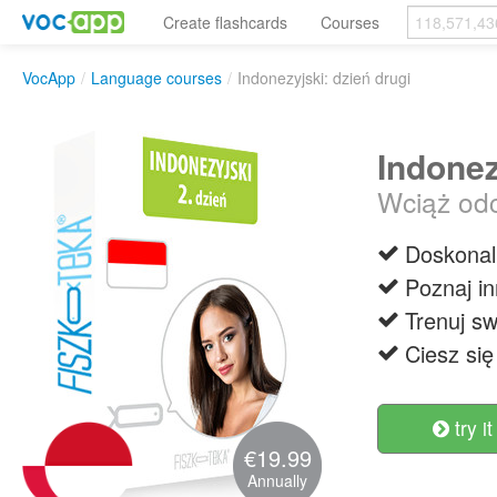
Create flashcards
Courses
VocApp
/
Language courses
/
Indonezyjski: dzień drugi
Indonez
Wciąż odc
Doskonal
Poznaj in
Trenuj sw
Ciesz się
try it
€19.99
Annually