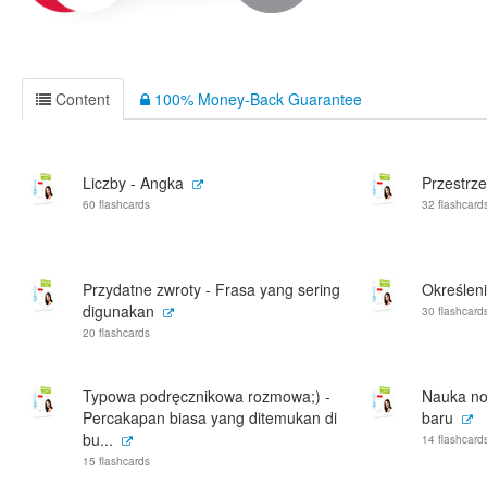
Content
100% Money-Back Guarantee
Liczby - Angka
Przestrz
60 flashcards
32 flashcard
Przydatne zwroty - Frasa yang sering
Określeni
digunakan
30 flashcard
20 flashcards
Typowa podręcznikowa rozmowa;) -
Nauka now
Percakapan biasa yang ditemukan di
baru
bu...
14 flashcard
15 flashcards