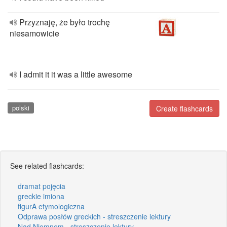
Przyznaję, że było trochę
niesamowicie
I admit it it was a little awesome
polski
Create flashcards
See related flashcards:
dramat pojęcia
greckie imiona
figurA etymologiczna
Odprawa posłów greckich - streszczenie lektury
Nad Niemnem - streszczenie lektury