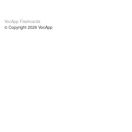
VocApp Flashcards
© Copyright 2026 VocApp
02-798 Mielczarskiego 8/58
Warsaw, Poland (EU)
About Us
Conditions
our team
100% guarantee
Blog
privacy policy
terms
Contact
GDPR
contact