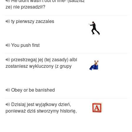
He didnt wasn't out of line- (sadzisz
ze) nie przesadził?
ty pierwszy zaczales
You push first
przestrzegaj jej (tej zasady) albi
zostaniesz wykluczony (z grupy
Obey or be banished
Dzisiaj jest wyjątkowy dzień,
ponieważ dziś stworzymy historię,