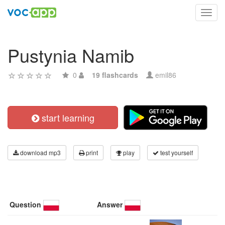
Toggl
navig
Pustynia Namib
0
19 flashcards
emil86
start learning
download mp3
print
play
test yourself
Question
Answer