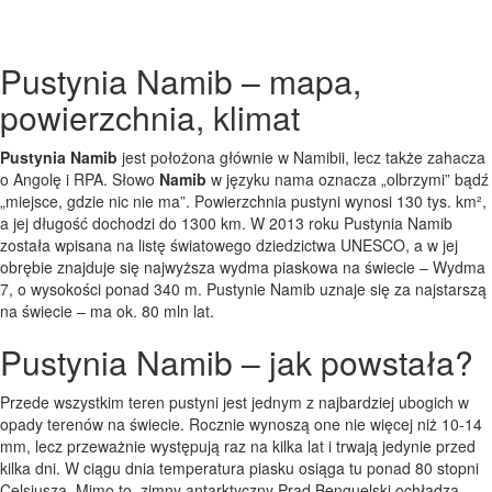
Pustynia Namib – mapa,
powierzchnia, klimat
Pustynia Namib
jest położona głównie w Namibii, lecz także zahacza
o Angolę i RPA. Słowo
Namib
w języku nama oznacza „olbrzymi” bądź
„miejsce, gdzie nic nie ma”. Powierzchnia pustyni wynosi 130 tys. km²,
a jej długość dochodzi do 1300 km. W 2013 roku Pustynia Namib
została wpisana na listę światowego dziedzictwa UNESCO, a w jej
obrębie znajduje się najwyższa wydma piaskowa na świecie – Wydma
7, o wysokości ponad 340 m. Pustynie Namib uznaje się za najstarszą
na świecie – ma ok. 80 mln lat.
Pustynia Namib – jak powstała?
Przede wszystkim teren pustyni jest jednym z najbardziej ubogich w
opady terenów na świecie. Rocznie wynoszą one nie więcej niż 10-14
mm, lecz przeważnie występują raz na kilka lat i trwają jedynie przed
kilka dni. W ciągu dnia temperatura piasku osiąga tu ponad 80 stopni
Celsjusza. Mimo to, zimny antarktyczny Prąd Benguelski ochładza