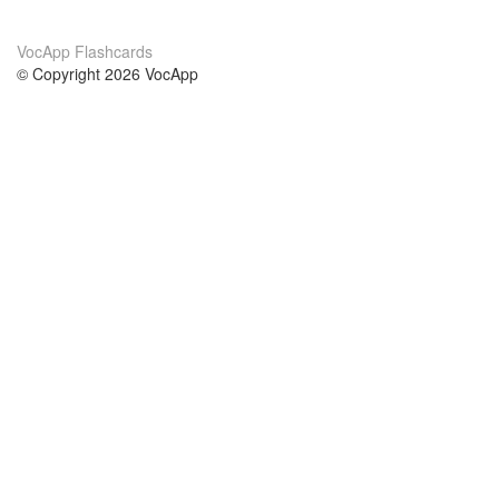
VocApp Flashcards
© Copyright 2026 VocApp
02-798 Mielczarskiego 8/58
Warsaw, Poland (EU)
About Us
Conditions
our team
100% guarantee
Blog
privacy policy
terms
Contact
GDPR
contact
Courses
Help