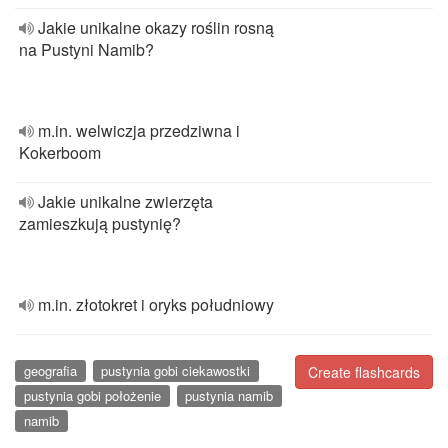
Jakie unikalne okazy roślin rosną
na Pustyni Namib?
m.in. welwiczja przedziwna i
Kokerboom
Jakie unikalne zwierzęta
zamieszkują pustynię?
m.in. złotokret i oryks południowy
geografia
pustynia gobi ciekawostki
Create flashcards
pustynia gobi położenie
pustynia namib
namib