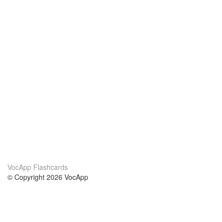
VocApp Flashcards
© Copyright 2026 VocApp
02-798 Mielczarskiego 8/58
Warsaw, Poland (EU)