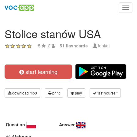
Toggl
navig
Stolice stanów USA
5
2
51 flashcards
lenka1
start learning
download mp3
print
play
test yourself
Question
Answer
Alabama