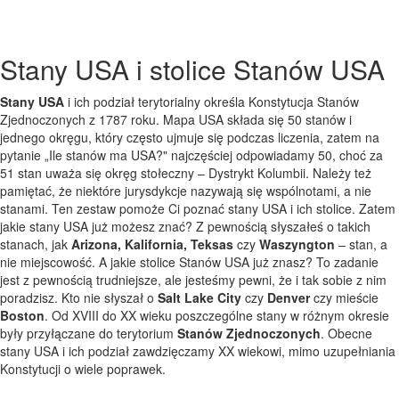
Stany USA i stolice Stanów USA
Stany USA
i ich podział terytorialny określa Konstytucja Stanów
Zjednoczonych z 1787 roku. Mapa USA składa się 50 stanów i
jednego okręgu, który często ujmuje się podczas liczenia, zatem na
pytanie „Ile stanów ma USA?" najczęściej odpowiadamy 50, choć za
51 stan uważa się okręg stołeczny – Dystrykt Kolumbii. Należy też
pamiętać, że niektóre jurysdykcje nazywają się wspólnotami, a nie
stanami. Ten zestaw pomoże Ci poznać stany USA i ich stolice. Zatem
jakie stany USA już możesz znać? Z pewnością słyszałeś o takich
stanach, jak
Arizona, Kalifornia, Teksas
czy
Waszyngton
– stan, a
nie miejscowość. A jakie stolice Stanów USA już znasz? To zadanie
jest z pewnością trudniejsze, ale jesteśmy pewni, że i tak sobie z nim
poradzisz. Kto nie słyszał o
Salt Lake City
czy
Denver
czy mieście
Boston
. Od XVIII do XX wieku poszczególne stany w różnym okresie
były przyłączane do terytorium
Stanów Zjednoczonych
. Obecne
stany USA i ich podział zawdzięczamy XX wiekowi, mimo uzupełniania
Konstytucji o wiele poprawek.