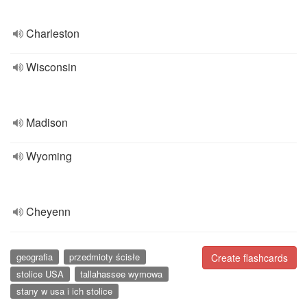
Charleston
Wisconsin
Madison
Wyoming
Cheyenn
geografia
przedmioty ścisłe
Create flashcards
stolice USA
tallahassee wymowa
stany w usa i ich stolice