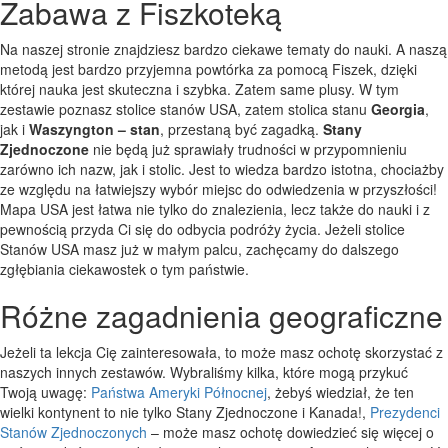
Zabawa z Fiszkoteką
Na naszej stronie znajdziesz bardzo ciekawe tematy do nauki. A naszą
metodą jest bardzo przyjemna powtórka za pomocą Fiszek, dzięki
której nauka jest skuteczna i szybka. Zatem same plusy. W tym
zestawie poznasz stolice stanów USA, zatem stolica stanu
Georgia
,
jak i
Waszyngton – stan
, przestaną być zagadką.
Stany
Zjednoczone
nie będą już sprawiały trudności w przypomnieniu
zarówno ich nazw, jak i stolic. Jest to wiedza bardzo istotna, chociażby
ze względu na łatwiejszy wybór miejsc do odwiedzenia w przyszłości!
Mapa USA jest łatwa nie tylko do znalezienia, lecz także do nauki i z
pewnością przyda Ci się do odbycia podróży życia. Jeżeli stolice
Stanów USA masz już w małym palcu, zachęcamy do dalszego
zgłębiania ciekawostek o tym państwie.
Różne zagadnienia geograficzne
Jeżeli ta lekcja Cię zainteresowała, to może masz ochotę skorzystać z
naszych innych zestawów. Wybraliśmy kilka, które mogą przykuć
Twoją uwagę:
Państwa Ameryki Północnej
, żebyś wiedział, że ten
wielki kontynent to nie tylko Stany Zjednoczone i Kanada!,
Prezydenci
Stanów Zjednoczonych
– może masz ochotę dowiedzieć się więcej o