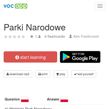
Toggl
navig
Parki Narodowe
0
6 flashcards
Alek Pawlikowski
start learning
download mp3
print
play
test yourself
Question
Answer
Woliński Park Narodowy