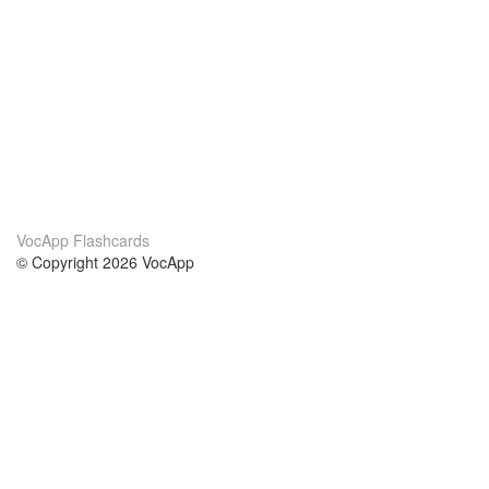
VocApp Flashcards
© Copyright 2026 VocApp
02-798 Mielczarskiego 8/58
Warsaw, Poland (EU)