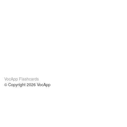
VocApp Flashcards
© Copyright 2026 VocApp
02-798 Mielczarskiego 8/58
Warsaw, Poland (EU)