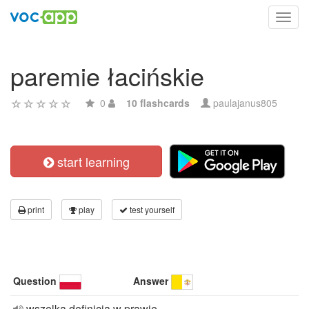
Toggl
navig
paremie łacińskie
0
10 flashcards
paulajanus805
start learning
print
play
test yourself
Question
Answer
wszelka definicja w prawie