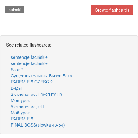
łaciński
Create flashcards
See related flashcards:
sentencje łacińskie
sentencje łacińskie
блок 7
Существительный Вызов Бета
PAREMIE 5 CZESC 2
Виды
2 склонение, i m/cri m/ i n
Мой урок
5 склонение, ei f
Мой урок
PAREMIE 5
FINAL BOSS(slowka 43-54)