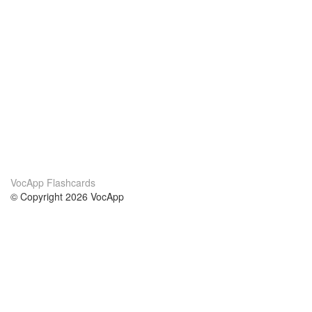
VocApp Flashcards
© Copyright 2026 VocApp
02-798 Mielczarskiego 8/58
Warsaw, Poland (EU)