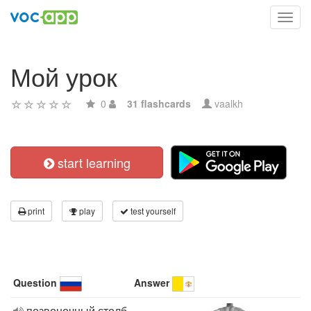
Toggl
navig
Мой урок
0
31 flashcards
vaalkh
start learning
print
play
test yourself
Question
Answer
позвоночный столб