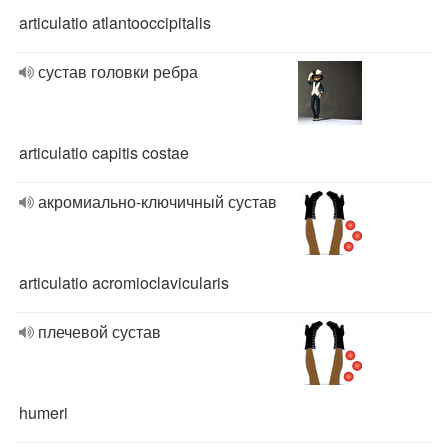
articulatio atlantooccipitalis
сустав головки ребра
articulatio capitis costae
акромиально-ключичный сустав
articulatio acromioclavicularis
плечевой сустав
humeri