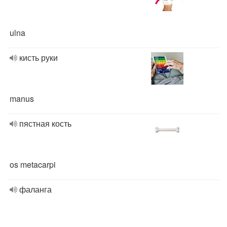
ulna
кисть руки
manus
пястная кость
os metacarpi
фаланга