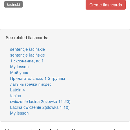
łaciński
Create flashcards
See related flashcards:
sentencje łacińskie
sentencje łacińskie
1 склонение, ae f
My lesson
Мой урок
Прилагательные, 1-2 группы
латынь гречка писдес
Latein 4
łacina
cwiczenie lacina 2(slowka 11-20)
Lacina cwiczenie 2(slowka 1-10)
My lesson