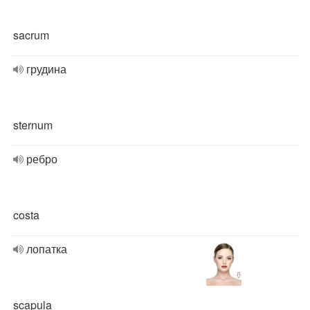
sacrum
грудина
sternum
ребро
costa
лопатка
scapula