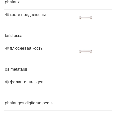
phalanx
кости предплюсны
tarsi ossa
плюсневая кость
os metatarsi
фаланги пальцев
phalanges digitorumpedis