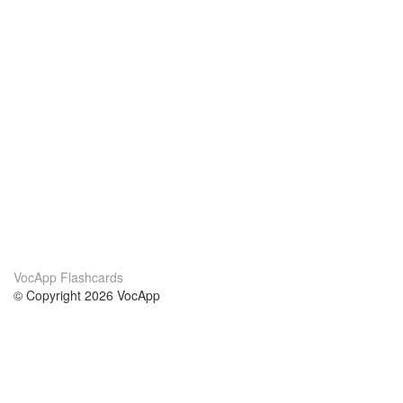
VocApp Flashcards
© Copyright 2026 VocApp
02-798 Mielczarskiego 8/58
Warsaw, Poland (EU)