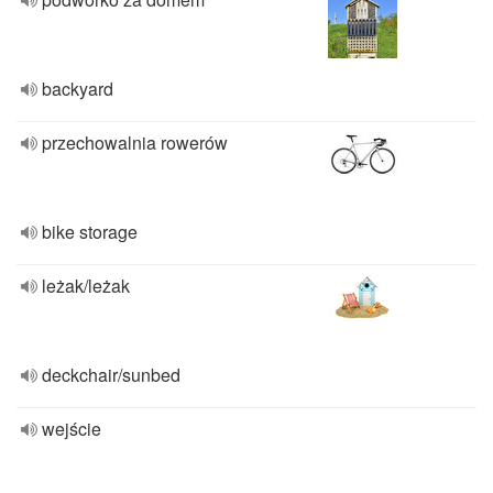
backyard
przechowalnia rowerów
bike storage
leżak/leżak
deckchair/sunbed
wejście