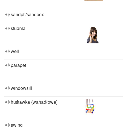
sandpit/sandbox
studnia
well
parapet
windowsill
huśtawka (wahadłowa)
swing