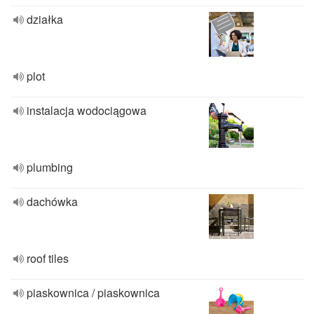
działka
plot
instalacja wodociągowa
plumbing
dachówka
roof tiles
piaskownica / piaskownica