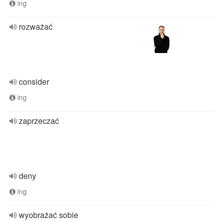
ing
rozważać
consider
ing
zaprzeczać
deny
ing
wyobrażać sobie