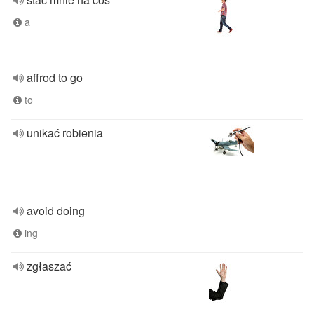
a
affrod to go
to
unikać robienia
avoid doing
ing
zgłaszać