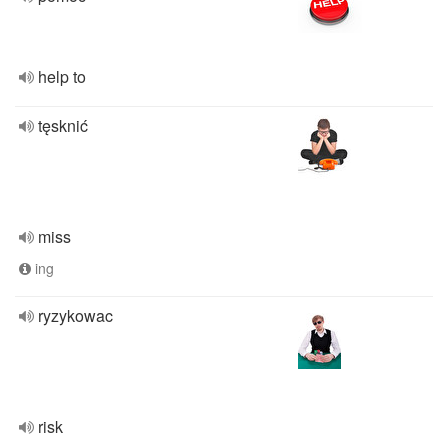
help to
tęsknić
miss
ing
ryzykowac
risk