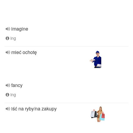
imagine
ing
mieć ochotę
fancy
ing
iść na ryby/na zakupy