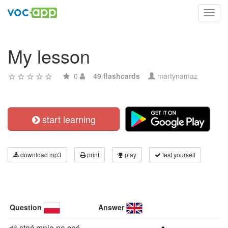
Toggl
navig
My lesson
0
49 flashcards
martynamaz
start learning
download mp3
print
play
test yourself
Question
Answer
stać mnie na coś