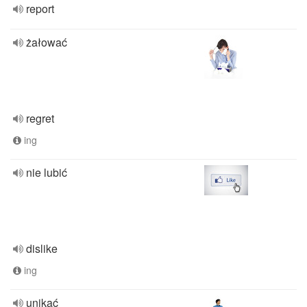
report
żałować
regret
ing
nie lubić
dislike
ing
unikać