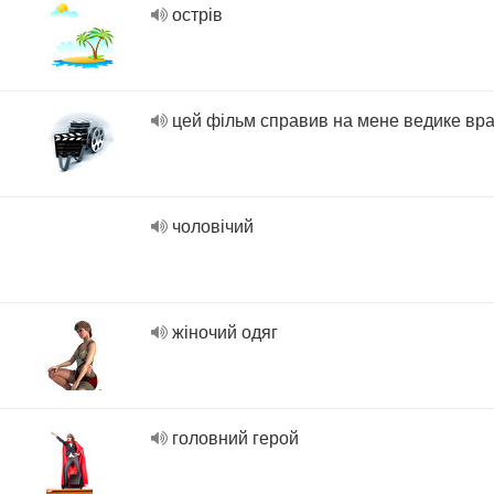
острів
цей фільм справив на мене ведике вр
чоловічий
жіночий одяг
головний герой