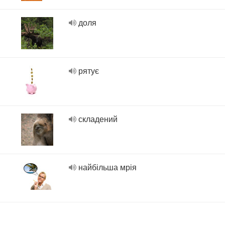
доля
рятує
складений
найбільша мрія