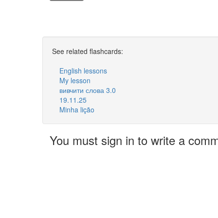
See related flashcards:
English lessons
My lesson
вивчити слова 3.0
19.11.25
Minha lição
You must sign in to write a com