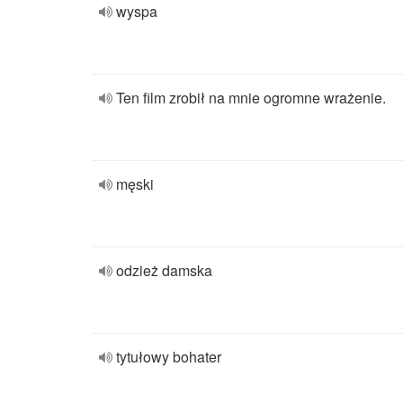
wyspa
Ten film zrobił na mnie ogromne wrażenie.
męski
odzież damska
tytułowy bohater