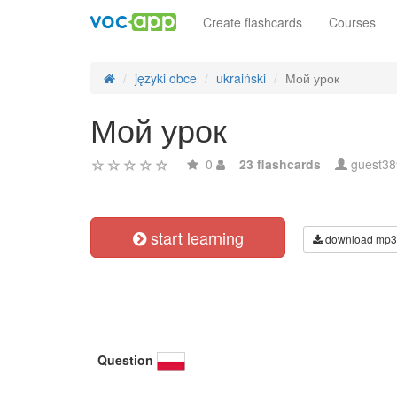
Create flashcards
Courses
języki obce
ukraiński
Мой урок
Мой урок
0
23 flashcards
guest3
start learning
download mp3
Question