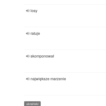
losy
ratuje
skomponował
największe marzenie
ukraiński