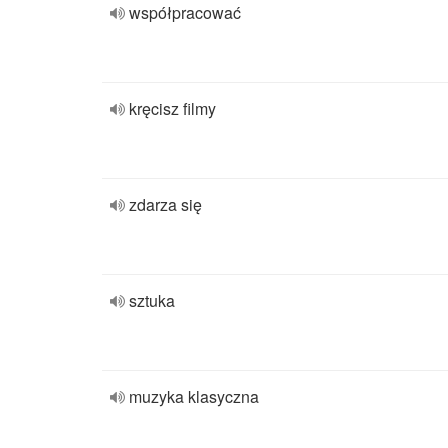
współpracować
kręcisz filmy
zdarza się
sztuka
muzyka klasyczna