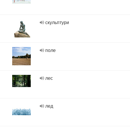
скульптури
поле
лес
лед