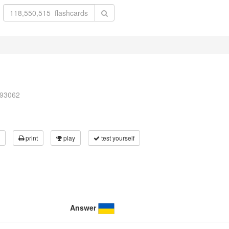
893062
print
play
test yourself
Answer