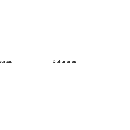
ourses
Dictionaries
earn German
earn Spanish
earn French
earn Russian
earn Norwegian
earn Swedish