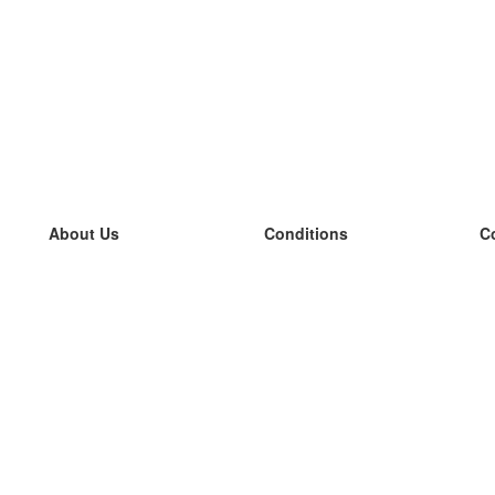
About Us
Conditions
C
our team
100% guarantee
L
Blog
privacy policy
L
terms
L
Contact
GDPR
L
contact
L
More
L
Help
new flashcards
Frequently asked questions
some blogs
a catalogue