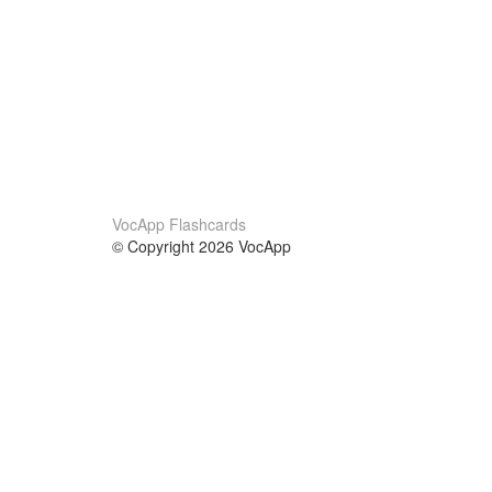
VocApp Flashcards
© Copyright 2026 VocApp
02-798 Mielczarskiego 8/58
Warsaw, Poland (EU)