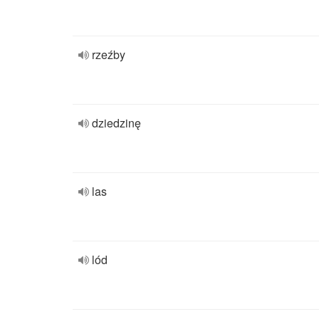
rzeźby
dziedzinę
las
lód