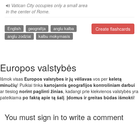
Vatican City occupies only a small area
in the center of Rome.
English
geografija
anglu kalba
Create flashcards
anglu zodziai
kalbu mokymasis
Europos valstybės
Išmok visas
Europos valstybes ir jų vėliavas
vos per
keletą
minučių
! Puikiai tinka
kartojantis geografijos kontroliniam darbui
ar tiesiog
norint paglinti žinias
, kadangi prie kiekvienos valstybės yra
pateikiama
po faktą apie tą šalį
.
Įdomus ir greitas būdas išmokti
!
You must sign in to write a comment