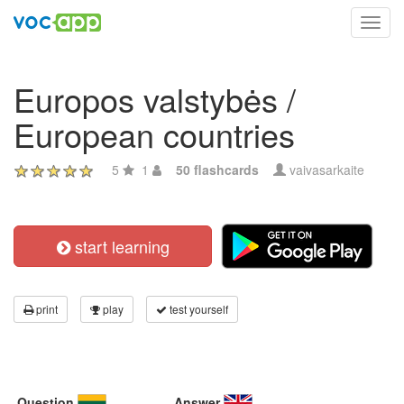
Toggl
navig
Europos valstybės /
European countries
5
1
50 flashcards
vaivasarkaite
start learning
print
play
test yourself
Question
Answer