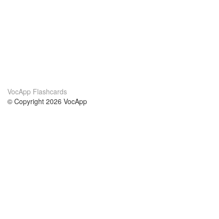
VocApp Flashcards
© Copyright 2026 VocApp
02-798 Mielczarskiego 8/58
Warsaw, Poland (EU)
About Us
Conditions