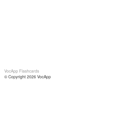
VocApp Flashcards
© Copyright 2026 VocApp
02-798 Mielczarskiego 8/58
Warsaw, Poland (EU)