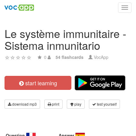
Toggl
navig
Le système immunitaire -
Sistema inmunitario
0
54 flashcards
VocApp
start learning
download mp3
print
play
test yourself
Question
Answer