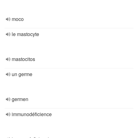
moco
le mastocyte
mastocitos
un germe
germen
immunodéficience