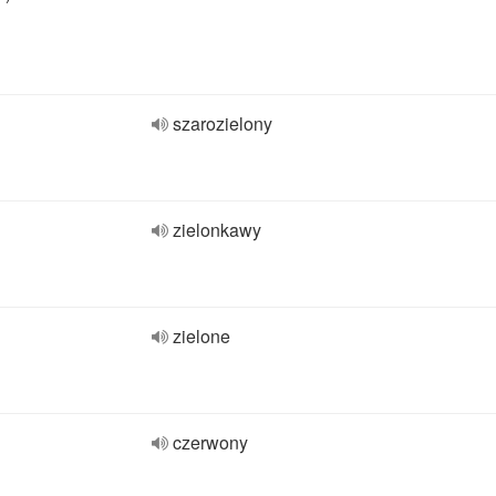
szarozielony
zielonkawy
zielone
czerwony