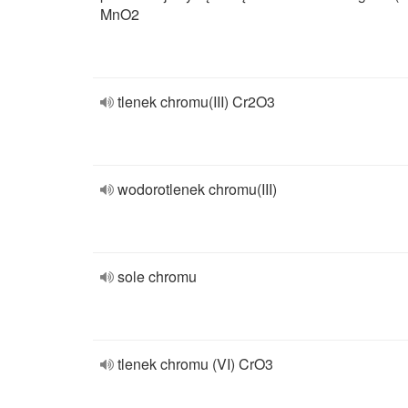
MnO2
tlenek chromu(III) Cr2O3
wodorotlenek chromu(III)
sole chromu
tlenek chromu (VI) CrO3