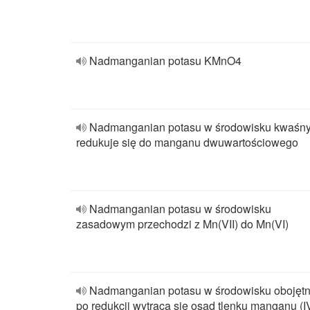
Nadmanganian potasu KMnO4
Nadmanganian potasu w środowisku kwaśn
redukuje się do manganu dwuwartościowego
Nadmanganian potasu w środowisku
zasadowym przechodzi z Mn(VII) do Mn(VI)
Nadmanganian potasu w środowisku obojęt
po redukcji wytrąca się osad tlenku manganu (I