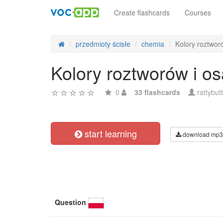
Create flashcards
Courses
przedmioty ścisłe
chemia
Kolory roztwor
Kolory roztworów i o
0
33 flashcards
rattybut
start learning
download mp3
Question