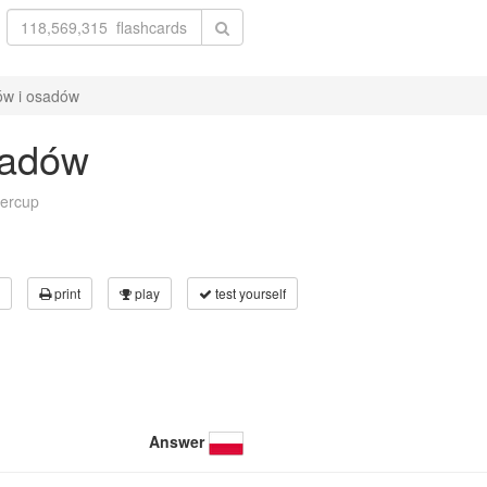
ów i osadów
sadów
tercup
print
play
test yourself
Answer