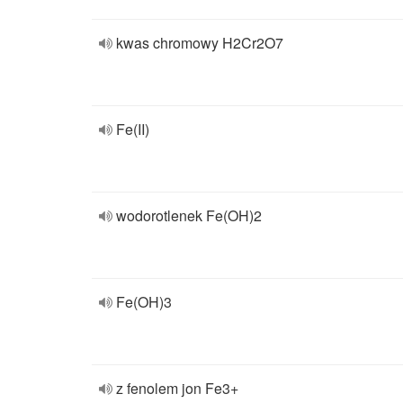
kwas chromowy H2Cr2O7
Fe(II)
wodorotlenek Fe(OH)2
Fe(OH)3
z fenolem jon Fe3+