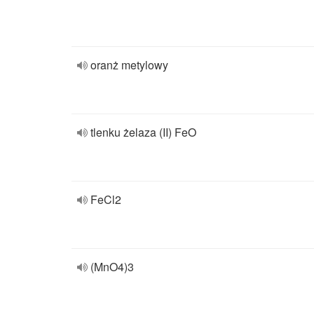
oranż metylowy
tlenku żelaza (II) FeO
FeCl2
(MnO4)3