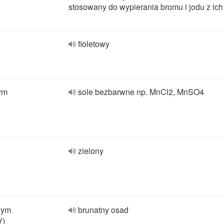
stosowany do wypierania bromu i jodu z ich 
fioletowy
ym
sole bezbarwne np. MnCl2, MnSO4
zielony
nym
brunatny osad
V)