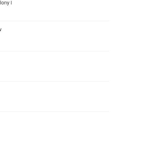
lony i
w