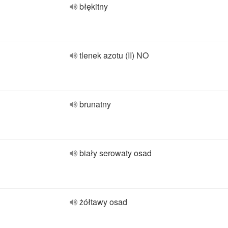
błękitny
tlenek azotu (II) NO
brunatny
biały serowaty osad
żółtawy osad