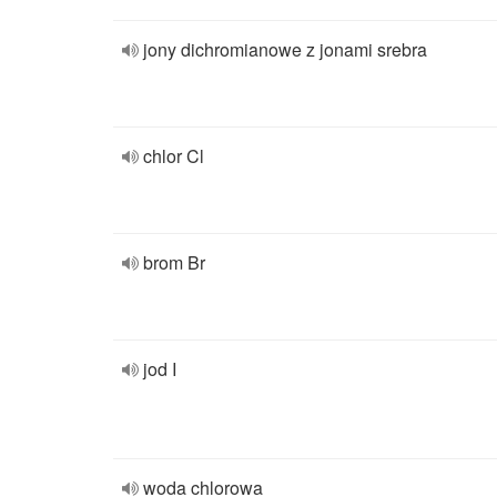
jony dichromianowe z jonami srebra
chlor Cl
brom Br
jod I
woda chlorowa