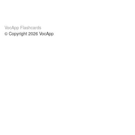
VocApp Flashcards
© Copyright 2026 VocApp
02-798 Mielczarskiego 8/58
Warsaw, Poland (EU)
About Us
Conditions
our team
100% guarantee
Blog
privacy policy
terms
Contact
GDPR