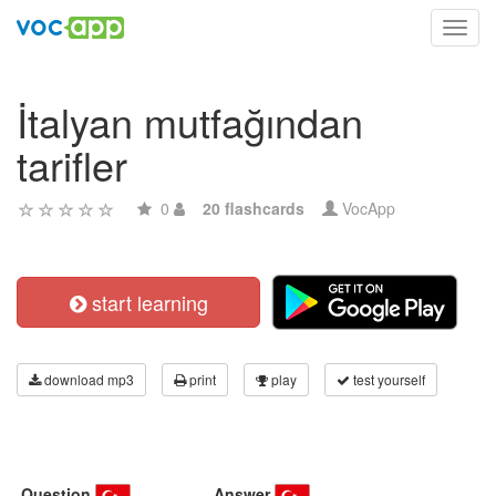
Toggl
navig
İtalyan mutfağından
tarifler
0
20 flashcards
VocApp
start learning
download mp3
print
play
test yourself
Question
Answer