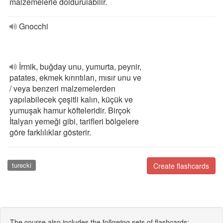
malzemelerle doldurulabilir.
Gnocchi
İrmik, buğday unu, yumurta, peynir,
patates, ekmek kırıntıları, mısır unu ve
/ veya benzeri malzemelerden
yapılabilecek çeşitli kalın, küçük ve
yumuşak hamur köfteleridir. Birçok
İtalyan yemeği gibi, tarifleri bölgelere
göre farklılıklar gösterir.
turecki
Create flashcards
The course also includes the following sets of flashcards: