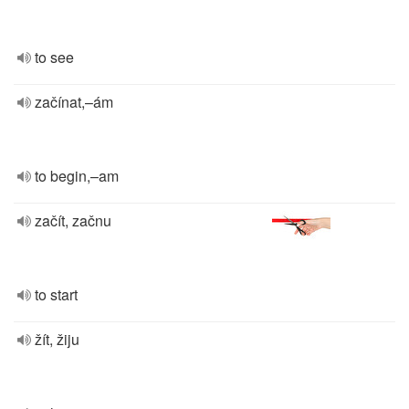
to see
začínat,–ám
to begin,–am
začít, začnu
to start
žít, žiju