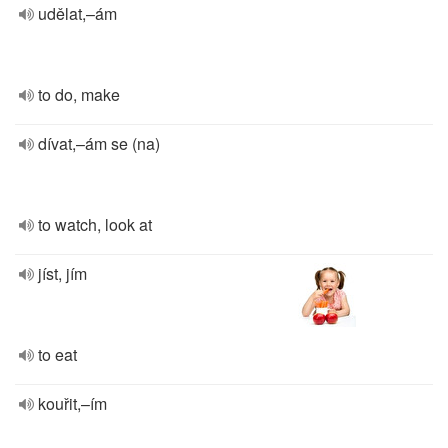
udělat,–ám
to do, make
dívat,–ám se (na)
to watch, look at
jíst, jím
to eat
kouřit,–ím