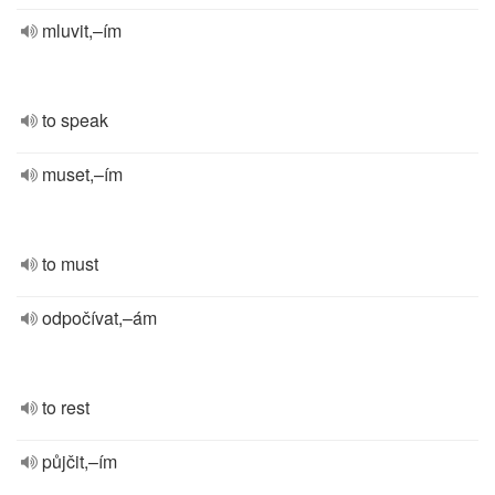
mluvit,–ím
to speak
muset,–ím
to must
odpočívat,–ám
to rest
půjčit,–ím