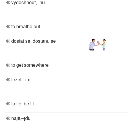
vydechnout,–nu
to breathe out
dostat se, dostanu se
to get somewhere
ležet,–ím
to lie, be ill
najít,–jdu