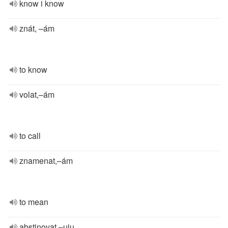
know i know
znát, –ám
to know
volat,–ám
to call
znamenat,–ám
to mean
abstinovat,–uju