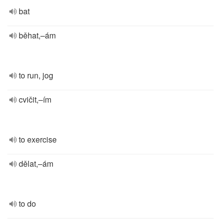
bat
běhat,–ám
to run, jog
cvičit,–ím
to exercise
dělat,–ám
to do