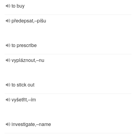
to buy
předepsat,–píšu
to prescribe
vypláznout,–nu
to stick out
vyšetřit,–ím
investigate,–name