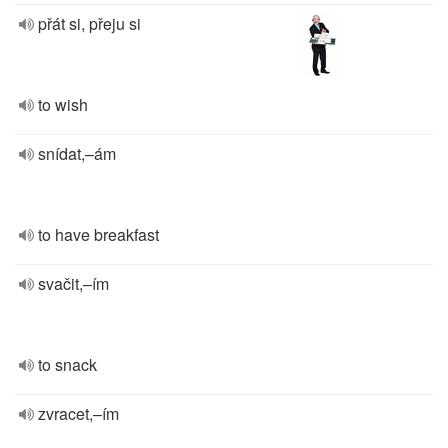
přát si, přeju si
to wish
snídat,–ám
to have breakfast
svačit,–ím
to snack
zvracet,–ím