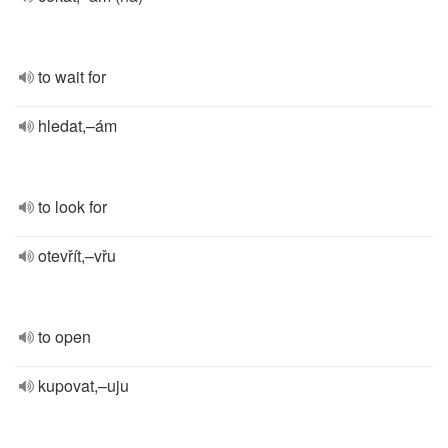
to wait for
hledat,–ám
to look for
otevřít,–vřu
to open
kupovat,–uju