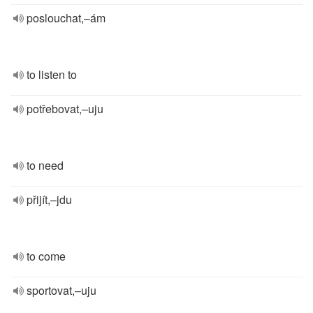
poslouchat,–ám
to listen to
potřebovat,–uju
to need
přijít,–jdu
to come
sportovat,–uju