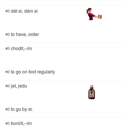
dát si, dám si
to have, order
chodit,–ím
to go on foot regularly
jet, jedu
to go by st.
končit,–ím