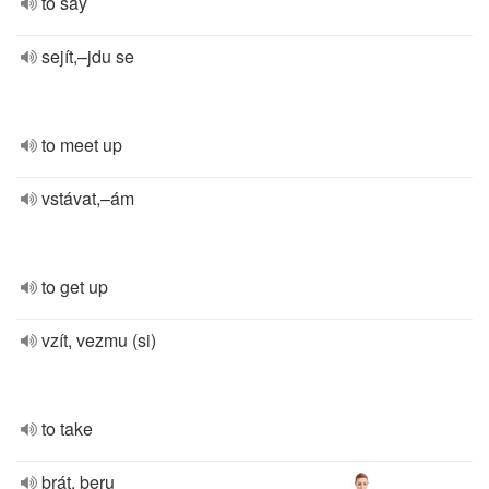
to say
sejít,–jdu se
to meet up
vstávat,–ám
to get up
vzít, vezmu (si)
to take
brát, beru