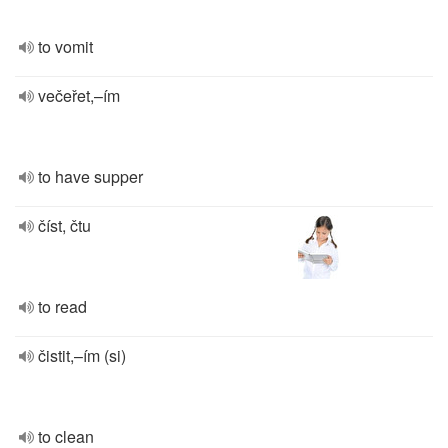
to vomit
večeřet,–ím
to have supper
číst, čtu
to read
čistit,–ím (si)
to clean