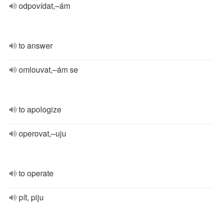
odpovídat,–ám
to answer
omlouvat,–ám se
to apologize
operovat,–uju
to operate
pít, piju