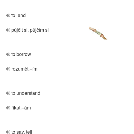
to lend
půjčit si, půjčím si
to borrow
rozumět,–ím
to understand
říkat,–ám
to say, tell