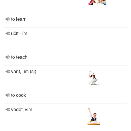
to learn
učit,–ím
to teach
vařit,–ím (si)
to cook
vědět, vím