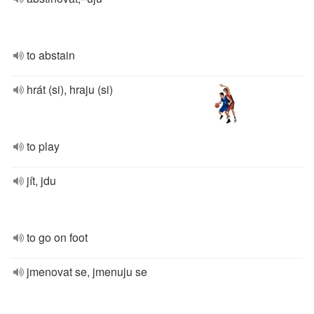
to abstain
hrát (si), hraju (si)
to play
jít, jdu
to go on foot
jmenovat se, jmenuju se