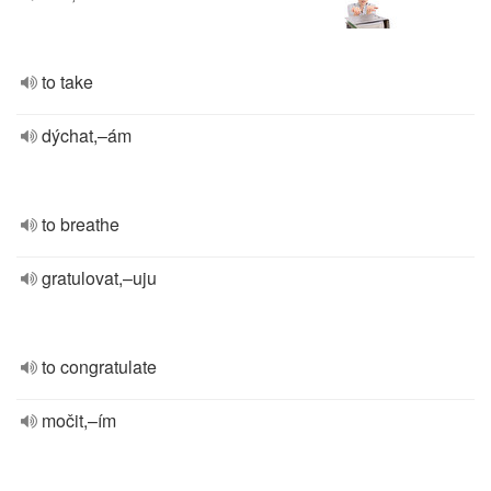
to take
dýchat,–ám
to breathe
gratulovat,–uju
to congratulate
močit,–ím