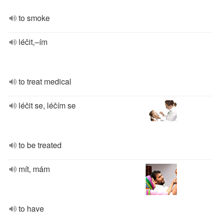
to smoke
léčit,–ím
to treat medical
léčit se, léčím se
to be treated
mít, mám
to have