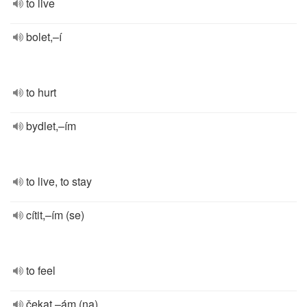
to live
bolet,–í
to hurt
bydlet,–ím
to live, to stay
cítit,–ím (se)
to feel
čekat,–ám (na)